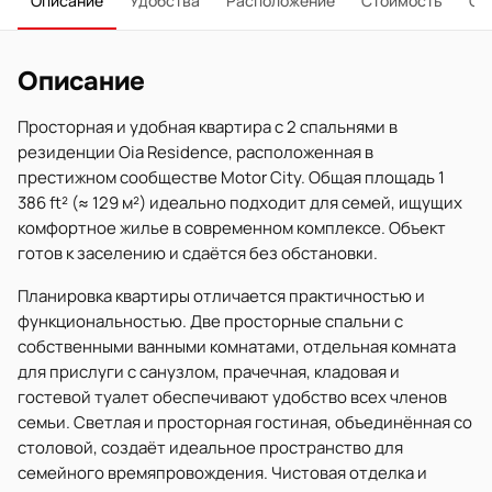
Описание
Удобства
Расположение
Стоимость
О 
Описание
Просторная и удобная квартира с 2 спальнями в
резиденции Oia Residence, расположенная в
престижном сообществе Motor City. Общая площадь 1
386 ft² (≈ 129 м²) идеально подходит для семей, ищущих
комфортное жилье в современном комплексе. Объект
готов к заселению и сдаётся без обстановки.
Планировка квартиры отличается практичностью и
функциональностью. Две просторные спальни с
собственными ванными комнатами, отдельная комната
для прислуги с санузлом, прачечная, кладовая и
гостевой туалет обеспечивают удобство всех членов
семьи. Светлая и просторная гостиная, объединённая со
столовой, создаёт идеальное пространство для
семейного времяпровождения. Чистовая отделка и