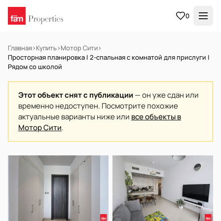
0
Главная
›
Купить
›
Мотор Сити
›
Просторная планировка | 2-спальная с комнатой для прислуги |
Рядом со школой
Этот объект снят с публикации
— он уже сдан или
временно недоступен. Посмотрите похожие
актуальные варианты ниже или
все объекты в
Мотор Сити
.
В АРЕНДУ
Готов к заселению