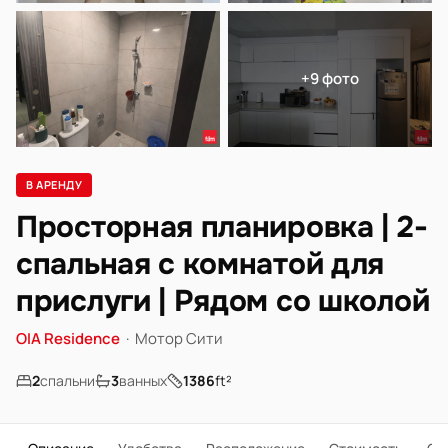
+9 фото
В АРЕНДУ
Просторная планировка | 2-
спальная с комнатой для
прислуги | Рядом со школой
OIA Residence
·
Мотор Сити
2
спальни
3
ванных
1386
ft²