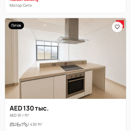
Мотор Сити
Готов
AED 130 тыс.
AED 91 / ft²
2
3
1 430 ft²