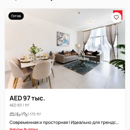
Готов
AED 97 тыс.
AED 83 / ft²
2
3
1 175 ft²
Современная и просторная | Идеально для трендсеттеров
Rabdan Building