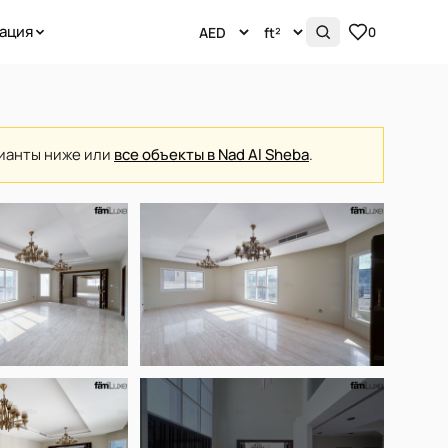
ация
0
рианты ниже или
все объекты в Nad Al Sheba
.