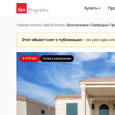
Купить
Про
Главная
›
Купить
›
Nad Al Sheba
›
Эксклюзивно | Свободна | П
Этот объект снят с публикации
— он уже сдан ил
В АРЕНДУ
Готов к заселению