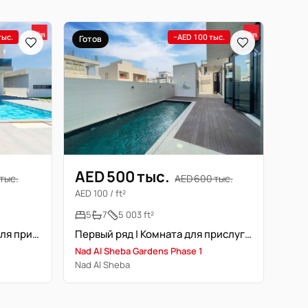
тыс.
−AED 100 тыс.
Готов
AED 500 тыс.
тыс.
AED 600 тыс.
AED 100 / ft²
5
7
5 003 ft²
Вилла 5 спален + комната для прислуги | Приватный бассейн | Свободна
Первый ряд | Комната для прислуги | 2 кухни
Nad Al Sheba Gardens Phase 1
Nad Al Sheba