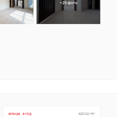
+25 фото
AED 52 / ft²
АРЕНДА · В ГОД