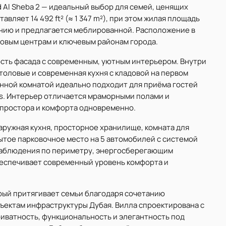
 Al Sheba 2 — идеальный выбор для семей, ценящих
вляет 14 492 ft² (≈ 1 347 m²), при этом жилая площадь
лению и предлагается меблированной. Расположение в
говым центрам и ключевым районам города.
ость фасада с современным, уютным интерьером. Внутри
 столовые и современная кухня с кладовой на первом
анной комнатой идеально подходит для приёма гостей
is. Интерьер отличается мраморными полами и
 простора и комфорта одновременно.
ружная кухня, просторное хранилище, комната для
рытое парковочное место на 5 автомобилей с системой
наблюдения по периметру, энергосберегающим
еспечивает современный уровень комфорта и
орый притягивает семьи благодаря сочетанию
бъектам инфраструктуры Дубая. Вилла спроектирована с
иватность, функциональность и элегантность под