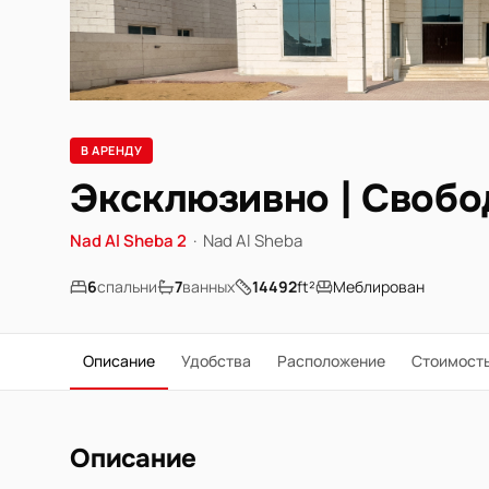
В АРЕНДУ
Эксклюзивно | Свобо
Nad Al Sheba 2
·
Nad Al Sheba
6
спальни
7
ванных
14492
ft²
Меблирован
Описание
Удобства
Расположение
Стоимост
Описание