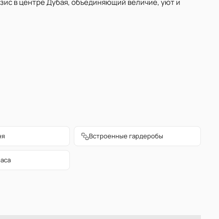
азис в центре Дубая, объединяющий величие, уют и
ня
Встроенные гардеробы
раса