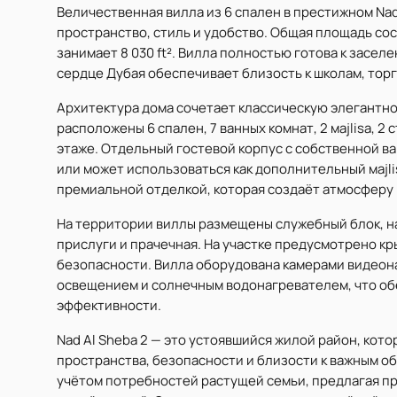
Величественная вилла из 6 спален в престижном Nad
пространство, стиль и удобство. Общая площадь соста
занимает 8 030 ft². Вилла полностью готова к засе
сердце Дубая обеспечивает близость к школам, тор
Архитектура дома сочетает классическую элегантн
расположены 6 спален, 7 ванных комнат, 2 мajlisa, 2
этаже. Отдельный гостевой корпус с собственной в
или может использоваться как дополнительный мajl
премиальной отделкой, которая создаёт атмосферу
На территории виллы размещены служебный блок, на
прислуги и прачечная. На участке предусмотрено к
безопасности. Вилла оборудована камерами видео
освещением и солнечным водонагревателем, что об
эффективности.
Nad Al Sheba 2 — это устоявшийся жилой район, кот
пространства, безопасности и близости к важным о
учётом потребностей растущей семьи, предлагая пр