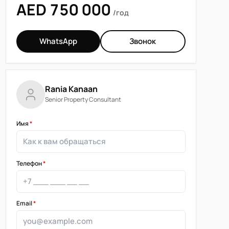
AED 750 000
/год
WhatsApp
Звонок
Rania Kanaan
Senior Property Consultant
Имя
*
Телефон
*
Email
*