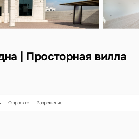
дна | Просторная вилла
ь
О проекте
Разрешение