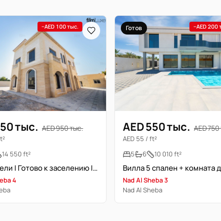
−AED 100 тыс.
−AED 200 
Готов
50 тыс.
AED 550 тыс.
AED 950 тыс.
AED 750 
t²
AED 55 / ft²
14 550 ft²
5
6
10 010 ft²
Без мебели | Готово к заселению | Новостройка
heba 4
Nad Al Sheba 3
heba
Nad Al Sheba