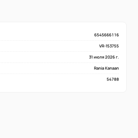
6545666116
VR-153755
31 июля 2026 г.
Rania Kanaan
54788