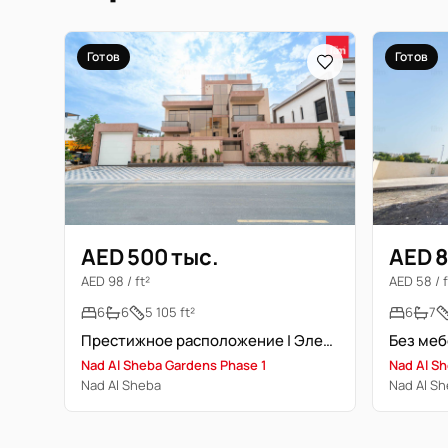
Готов
Готов
AED 500 тыс.
AED 8
AED 98 / ft²
AED 58 / f
6
6
5 105 ft²
6
7
Престижное расположение | Элегантная вилла | Просторная
Nad Al Sheba Gardens Phase 1
Nad Al S
Nad Al Sheba
Nad Al S