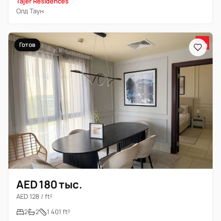
Tajer Residences
Олд Таун
Готов
AED 180 тыс.
AED 128 / ft²
2
2
1 401 ft²