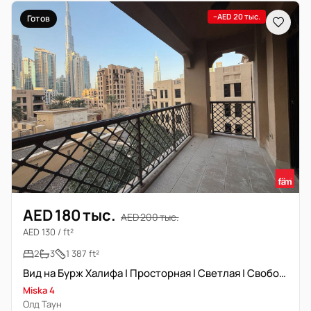
−AED 20 тыс.
Готов
AED 180 тыс.
AED 200 тыс.
AED 130 / ft²
2
3
1 387 ft²
Вид на Бурж Халифа | Просторная | Светлая | Свободна
Miska 4
Олд Таун