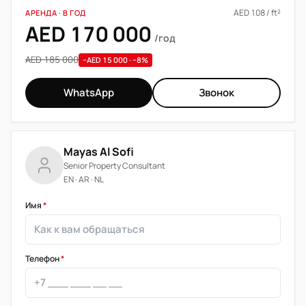
AED 108 / ft²
АРЕНДА · В ГОД
AED 170 000
/год
AED 185 000
−AED 15 000 · −8%
WhatsApp
Звонок
Mayas Al Sofi
Senior Property Consultant
EN · AR · NL
Имя
*
Телефон
*