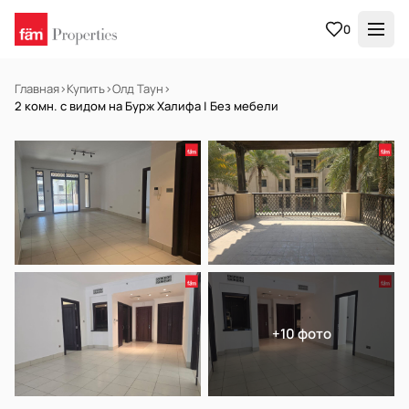
0
Главная
›
Купить
›
Олд Таун
›
2 комн. с видом на Бурж Халифа | Без мебели
В АРЕНДУ
Готов к заселению
+10 фото