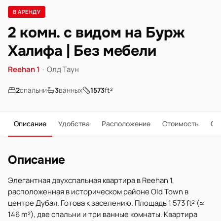
В АРЕНДУ
2 комн. с видом на Бурж
Халифа | Без мебели
Reehan 1
·
Олд Таун
2
спальни
3
ванных
1573
ft²
Описание
Удобства
Расположение
Стоимость
О 
Описание
Элегантная двухспальная квартира в Reehan 1,
расположенная в историческом районе Old Town в
центре Дубая. Готова к заселению. Площадь 1 573 ft² (≈
146 m²), две спальни и три ванные комнаты. Квартира