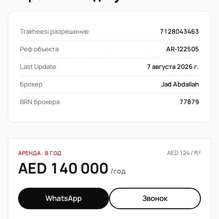
Trakheesi разрешение
7128043463
Реф объекта
AR-122505
Last Update
7 августа 2026 г.
Брокер
Jad Abdallah
BRN брокера
77879
AED 124 / ft²
АРЕНДА · В ГОД
AED 140 000
/год
WhatsApp
Звонок