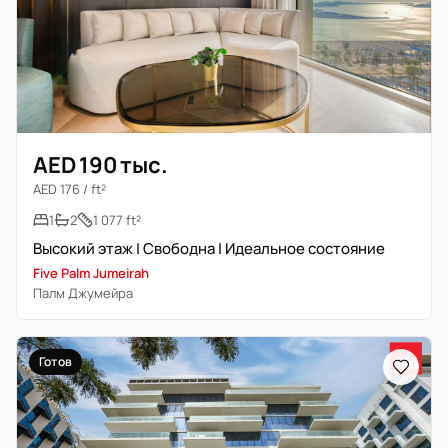
AED 190 тыс.
AED 176 / ft²
1
2
1 077 ft²
Высокий этаж | Свободна | Идеальное состояние
Five Palm Jumeirah
Палм Джумейра
Готов