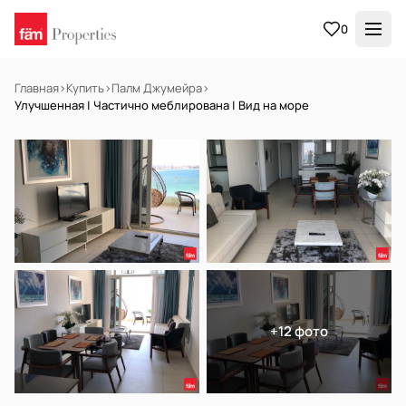
0
Главная
›
Купить
›
Палм Джумейра
›
Улучшенная | Частично меблирована | Вид на море
В АРЕНДУ
Готов к заселению
+12 фото