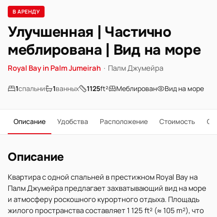
В АРЕНДУ
Улучшенная | Частично
меблирована | Вид на море
Royal Bay in Palm Jumeirah
·
Палм Джумейра
1
спальни
1
ванных
1125
ft²
Меблирован
Вид на море
Описание
Удобства
Расположение
Стоимость
О 
Описание
Квартира с одной спальней в престижном Royal Bay на
Палм Джумейра предлагает захватывающий вид на море
и атмосферу роскошного курортного отдыха. Площадь
жилого пространства составляет 1 125 ft² (≈ 105 m²), что