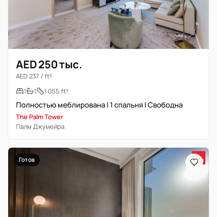
AED 250 тыс.
AED 237 / ft²
1
1
1 055 ft²
Полностью меблирована | 1 спальня | Свободна
The Palm Tower
Палм Джумейра
Готов