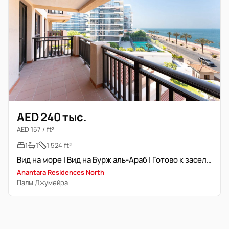
AED 240 тыс.
AED 157 / ft²
1
1
1 524 ft²
Вид на море | Вид на Бурж аль-Араб | Готово к заселению
Anantara Residences North
Палм Джумейра