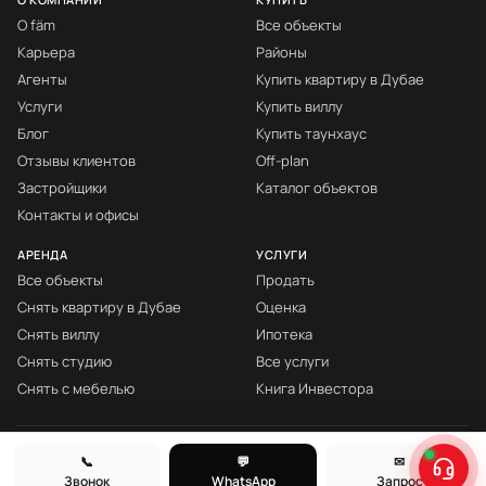
О fäm
Все объекты
Карьера
Районы
Агенты
Купить квартиру в Дубае
Услуги
Купить виллу
Блог
Купить таунхаус
Отзывы клиентов
Off-plan
Застройщики
Каталог объектов
Контакты и офисы
АРЕНДА
УСЛУГИ
Все объекты
Продать
Снять квартиру в Дубае
Оценка
Снять виллу
Ипотека
Снять студию
Все услуги
Снять с мебелью
Книга Инвестора
© fäm Properties™ · ORN 1858 · С 2008
📞
💬
✉
Звонок
WhatsApp
Запрос