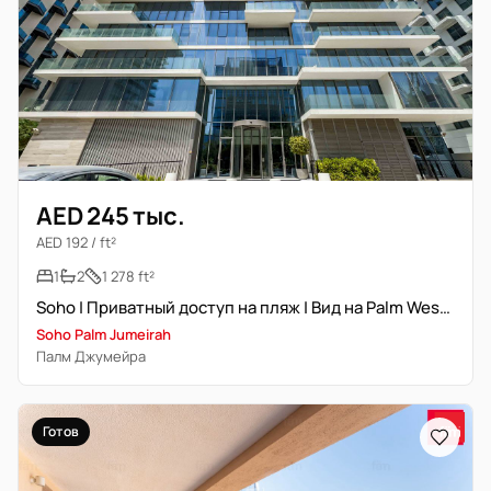
AED 245 тыс.
AED 192 / ft²
1
2
1 278 ft²
Soho | Приватный доступ на пляж | Вид на Palm West Beach
Soho Palm Jumeirah
Палм Джумейра
Готов