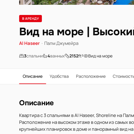
В АРЕНДУ
Вид на море | Высокий
Al Haseer
·
Палм Джумейра
3
спальни
4
ванных
2152
ft²
Вид на море
Описание
Удобства
Расположение
Стоимост
Описание
Квартира с 3 спальнями в Al Haseer, Shoreline на П
Расположение на высоком этаже в одном из самых в
крупнейших планировок в доме и панорамный вид на м