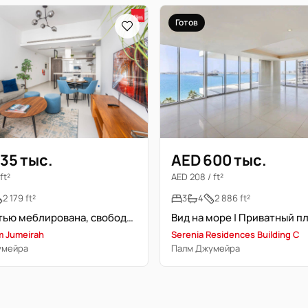
Готов
35 тыс.
AED 600 тыс.
ft²
AED 208 / ft²
2 179 ft²
3
4
2 886 ft²
Полностью меблирована, свободна, высокий этаж
m Jumeirah
Serenia Residences Building C
умейра
Палм Джумейра