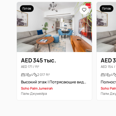
Готов
Готов
AED 345 тыс.
AED 3
AED 171 / ft²
AED 154 / 
3
4
2 017 ft²
3
4
Высокий этаж | Потрясающие виды | Свободна
Soho Palm Jumeirah
Soho Pal
Палм Джумейра
Палм Дж