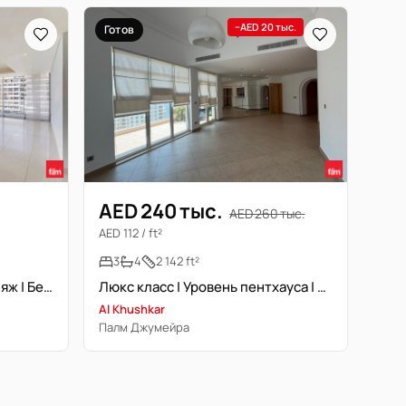
−AED 20 тыс.
Готов
AED 240 тыс.
AED 260 тыс.
AED 112 / ft²
3
4
2 142 ft²
Вид на море | Приватный пляж | Без мебели | Светлая
Люкс класс | Уровень пентхауса | Свободна
Al Khushkar
Палм Джумейра