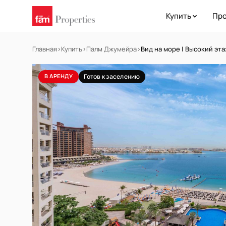
Купить
Про
Главная
›
Купить
›
Палм Джумейра
›
Вид на море | Высокий этаж
В АРЕНДУ
Готов к заселению