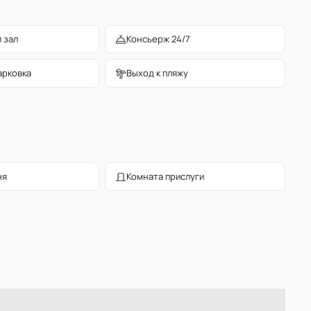
 зал
Консьерж 24/7
арковка
Выход к пляжу
ня
Комната прислуги