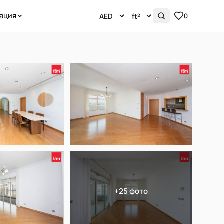
ация
0
+25 фото