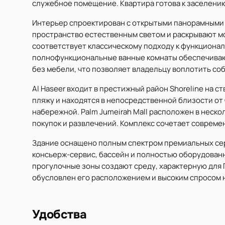
служебное помещение. Квартира готова к заселению
Интерьер спроектирован с открытыми панорамными 
пространство естественным светом и раскрывают мор
соответствует классическому подходу к функционал
полнофункциональные ванные комнаты обеспечивают
без мебели, что позволяет владельцу воплотить с
Al Haseer входит в престижный район Shoreline на 
пляжу и находятся в непосредственной близости от G
набережной. Palm Jumeirah Mall расположен в неско
покупок и развлечений. Комплекс сочетает совреме
Здание оснащено полным спектром премиальных сер
консьерж-сервис, бассейн и полностью оборудован
прогулочные зоны создают среду, характерную для
обусловлен его расположением и высоким спросом 
Удобства