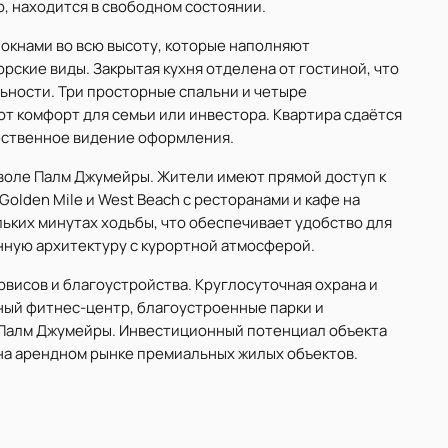
, находится в свободном состоянии.
окнами во всю высоту, которые наполняют
ские виды. Закрытая кухня отделена от гостиной, что
ьности. Три просторные спальни и четыре
 комфорт для семьи или инвестора. Квартира сдаётся
обственное видение оформления.
стволе Палм Джумейры. Жители имеют прямой доступ к
olden Mile и West Beach с ресторанами и кафе на
льких минутах ходьбы, что обеспечивает удобство для
нную архитектуру с курортной атмосферой.
висов и благоустройства. Круглосуточная охрана и
ный фитнес-центр, благоустроенные парки и
 Палм Джумейры. Инвестиционный потенциал объекта
на арендном рынке премиальных жилых объектов.