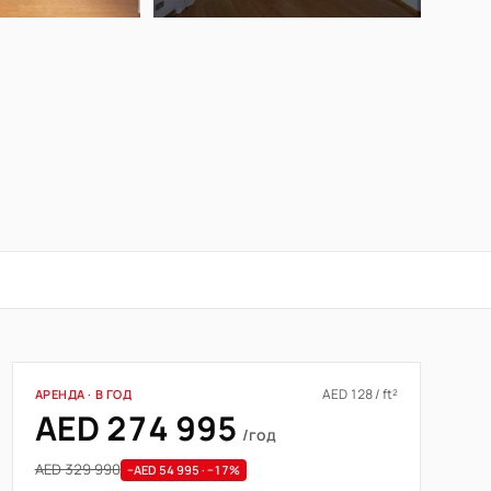
AED 128 / ft²
АРЕНДА · В ГОД
AED 274 995
/год
AED 329 990
−AED 54 995 · −17%