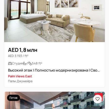
AED 1,8 млн
AED 3 193 / ft²
Студия
1
548 ft²
Высокий этаж | Полностью модернизирована | Свободна
Palm Views East
Палм Джумейра
Готов