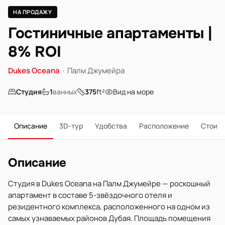
НА ПРОДАЖУ
Гостиничные апартаменты |
8% ROI
Dukes Oceana
·
Палм Джумейра
Студия
1
ванных
375
ft²
Вид на море
Описание
3D-тур
Удобства
Расположение
Стоим
Описание
Студия в Dukes Oceana на Палм Джумейре — роскошный
апартамент в составе 5-звёздочного отеля и
резидентного комплекса, расположенного на одном из
самых узнаваемых районов Дубая. Площадь помещения