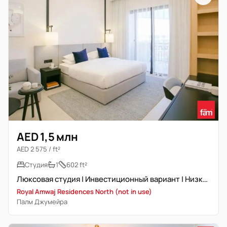
AED 1,5 млн
AED 2 575 / ft²
Студия
1
602 ft²
Люксовая студия | Инвестиционный вариант | Низкий этаж
Royal Amwaj Residences North (not in use)
Палм Джумейра