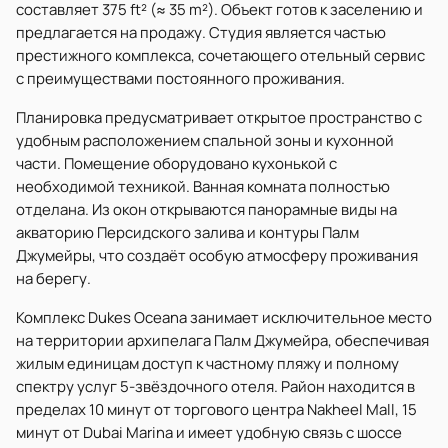
составляет 375 ft² (≈ 35 m²). Объект готов к заселению и
предлагается на продажу. Студия является частью
престижного комплекса, сочетающего отельный сервис
с преимуществами постоянного проживания.
Планировка предусматривает открытое пространство с
удобным расположением спальной зоны и кухонной
части. Помещение оборудовано кухонькой с
необходимой техникой. Ванная комната полностью
отделана. Из окон открываются панорамные виды на
акваторию Персидского залива и контуры Палм
Джумейры, что создаёт особую атмосферу проживания
на берегу.
Комплекс Dukes Oceana занимает исключительное место
на территории архипелага Палм Джумейра, обеспечивая
жилым единицам доступ к частному пляжу и полному
спектру услуг 5-звёздочного отеля. Район находится в
пределах 10 минут от торгового центра Nakheel Mall, 15
минут от Dubai Marina и имеет удобную связь с шоссе