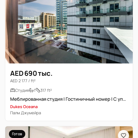
AED 690 тыс.
AED 2 177 / ft²
Студия
1
317 ft²
Меблированная студия | Гостиничный номер | С управлением
Dukes Oceana
Палм Джумейра
Готов