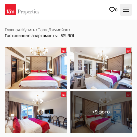
0
Главная
›
Купить
›
Палм Джумейра
›
Гостиничные апартаменты | 8% ROI
НА ПРОДАЖУ
Готов к заселению
+9 фото