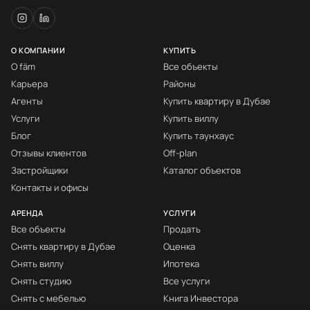
О КОМПАНИИ
КУПИТЬ
О fäm
Все объекты
Карьера
Районы
Агенты
Купить квартиру в Дубае
Услуги
Купить виллу
Блог
Купить таунхаус
Отзывы клиентов
Off-plan
Застройщики
Каталог объектов
Контакты и офисы
АРЕНДА
УСЛУГИ
Все объекты
Продать
Снять квартиру в Дубае
Оценка
Снять виллу
Ипотека
Снять студию
Все услуги
Снять с мебелью
Книга Инвестора