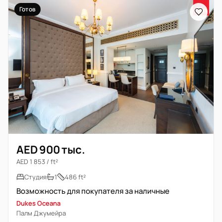
Готов
AED 900 тыс.
AED 1 853 / ft²
Студия
1
486 ft²
Возможность для покупателя за наличные
Dukes Oceana
Палм Джумейра