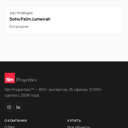
ЗАСТРОЙЩИК
Soho Palm Jumeirah
8 в продаже
fäm Properties™ — 950+ экспертов, 25 офисов, 12 000+
сделок с 2008 года.
О КОМПАНИИ
КУПИТЬ
О fäm
Все объекты