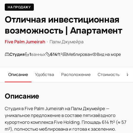
НА ПРОДАЖУ
Отличная инвестиционная
возможность | Апартамент
Five Palm Jumeirah
·
Палм Джумейра
Студия
1
ванных
614
ft²
Меблирован
Вид на море
Описание
Удобства
Расположение
Стоимость
Ип
Описание
Студия в Five Palm Jumeirah на Палм Джумейре —
уникальное предложение в составе пятизвёздного
курортного комплекса Five Holding. Площадь 614 ft² (≈ 57
m²), полностью меблирована и готова к заселению.