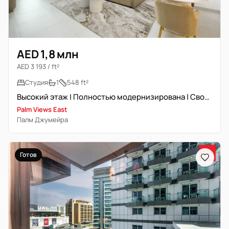
AED 1,8 млн
AED 3 193 / ft²
Студия
1
548 ft²
Высокий этаж | Полностью модернизирована | Свободна
Palm Views East
Палм Джумейра
Готов