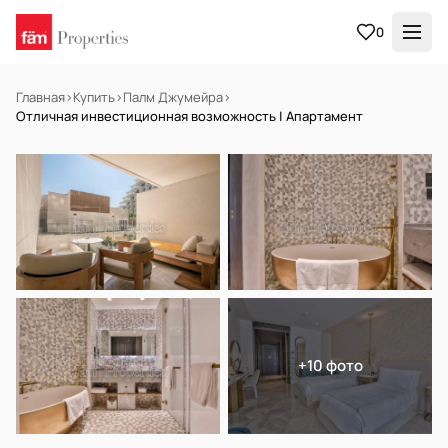
0
Главная
›
Купить
›
Палм Джумейра
›
Отличная инвестиционная возможность | Апартамент
НА ПРОДАЖУ
Готов к заселению
+10 фото