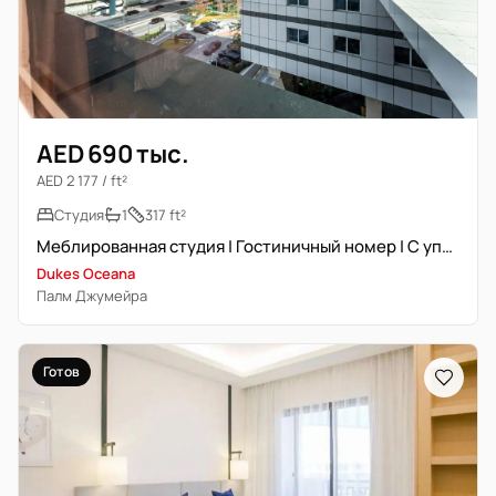
AED 690 тыс.
AED 2 177 / ft²
Студия
1
317 ft²
Меблированная студия | Гостиничный номер | С управлением
Dukes Oceana
Палм Джумейра
Готов