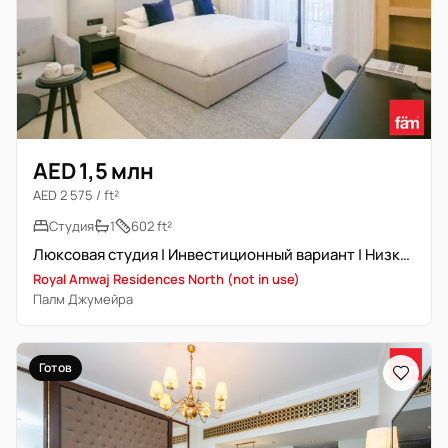
AED 1,5 млн
AED 2 575 / ft²
Студия
1
602 ft²
Люксовая студия | Инвестиционный вариант | Низкий этаж
Royal Amwaj Residences North (not in use)
Палм Джумейра
Готов