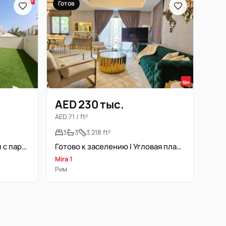
Готов
AED 230 тыс.
AED 71 / ft²
3
3
3 218 ft²
3 спальни + кабинет | Рядом с парком | Тип J | Готово к заселению
Готово к заселению | Угловая планировка | Полностью меблирована
Mira 1
Рим