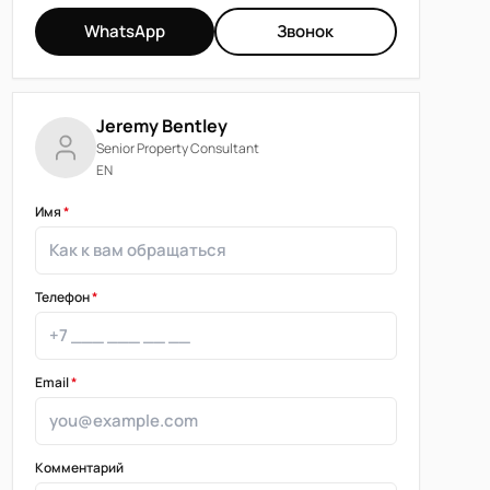
WhatsApp
Звонок
Jeremy Bentley
Senior Property Consultant
EN
Имя
*
Телефон
*
Email
*
Комментарий