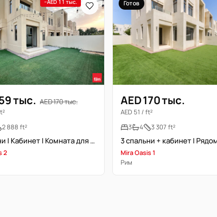
−AED 11 тыс.
Готов
59 тыс.
AED 170 тыс.
AED 170 тыс.
t²
AED 51 / ft²
2 888 ft²
3
4
3 307 ft²
3 спальни | Кабинет | Комната для прислуги | Type H
s 2
Mira Oasis 1
Рим