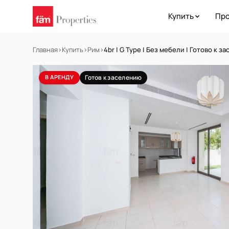
Купить
Про
Главная
›
Купить
›
Рим
›
4br | G Type | Без мебели | Готово к 
В АРЕНДУ
Готов к заселению