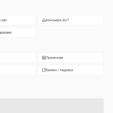
 зал
Консьерж 24/7
арковка
Прачечная
Балкон / терраса