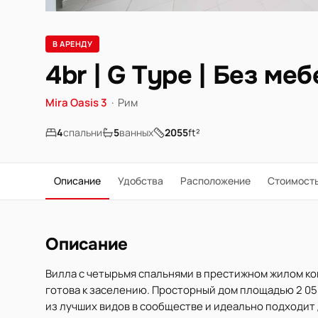
В АРЕНДУ
4br | G Type | Без ме
Mira Oasis 3
·
Рим
4
спальни
5
ванных
2055
ft²
Описание
Удобства
Расположение
Стоимост
Описание
Вилла с четырьмя спальнями в престижном жилом ко
готова к заселению. Просторный дом площадью 2 055 f
из лучших видов в сообществе и идеально подходит