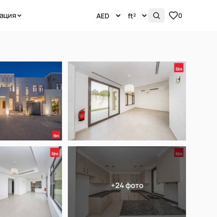
ация
0
+24 фото