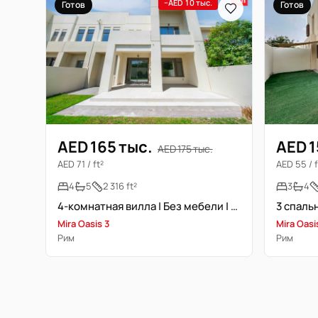
−AED 10 тыс.
Готов
Готов
AED 165 тыс.
AED 1
AED 175 тыс.
AED 71 / ft²
AED 55 / f
4
5
2 316 ft²
3
4
4-комнатная вилла | Без мебели | Просторная | Type G
Mira Oasis 3
Mira Oasi
Рим
Рим