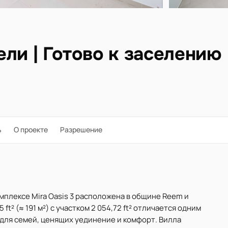
бели | Готово к заселению
ь
О проекте
Разрешение
мплексе Mira Oasis 3 расположена в общине Reem и
t² (≈ 191 м²) с участком 2 054,72 ft² отличается одним
 для семей, ценящих уединение и комфорт. Вилла