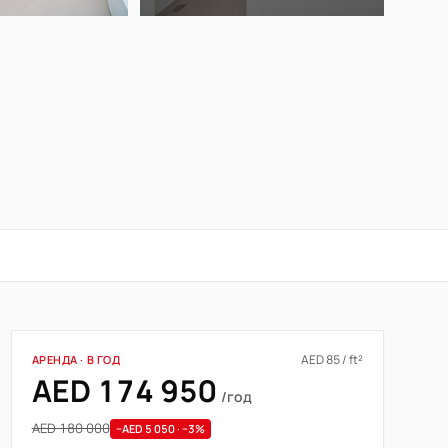
AED 85 / ft²
АРЕНДА · В ГОД
AED 174 950
/год
AED 180 000
−AED 5 050 · −3%