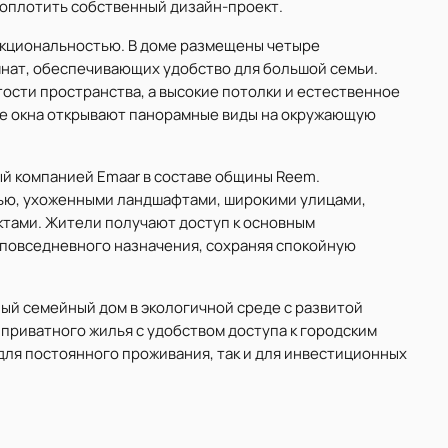
воплотить собственный дизайн-проект.
нкциональностью. В доме размещены четыре
мнат, обеспечивающих удобство для большой семьи.
сти пространства, а высокие потолки и естественное
ие окна открывают панорамные виды на окружающую
ый компанией Emaar в составе общины Reem.
ю, ухоженными ландшафтами, широкими улицами,
ктами. Жители получают доступ к основным
 повседневного назначения, сохраняя спокойную
ый семейный дом в экологичной среде с развитой
приватного жилья с удобством доступа к городским
для постоянного проживания, так и для инвестиционных