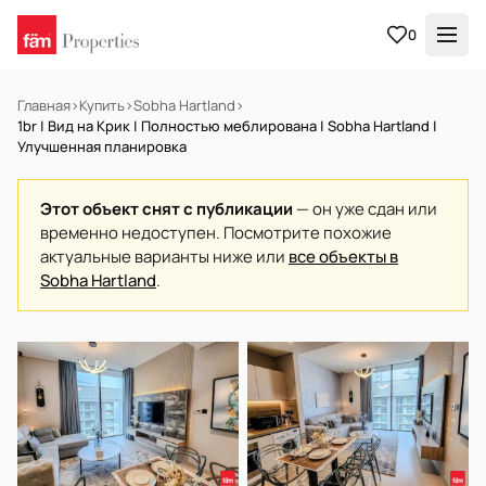
0
Главная
›
Купить
›
Sobha Hartland
›
1br | Вид на Крик | Полностью меблирована | Sobha Hartland |
Улучшенная планировка
Этот объект снят с публикации
— он уже сдан или
временно недоступен. Посмотрите похожие
актуальные варианты ниже или
все объекты в
Sobha Hartland
.
В АРЕНДУ
Готов к заселению