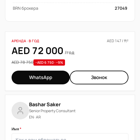
BRN брокера
27049
AED 147 / ft²
АРЕНДА · В ГОД
AED 72 000
/год
AED 78 750
−AED 6 750 · −9%
WhatsApp
Звонок
Bashar Saker
Senior Property Consultant
EN · AR
Имя
*