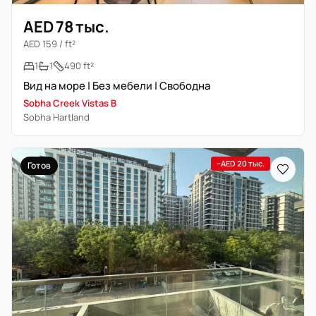
AED 78 тыс.
AED 159 / ft²
1
1
490 ft²
Вид на море | Без мебели | Свободна
Sobha Creek Vistas B
Sobha Hartland
−AED 20 тыс.
Готов