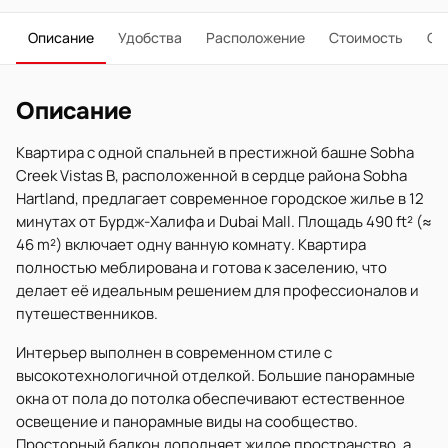
Описание
Удобства
Расположение
Стоимость
О 
Описание
Квартира с одной спальней в престижной башне Sobha
Creek Vistas B, расположенной в сердце района Sobha
Hartland, предлагает современное городское жилье в 12
минутах от Бурдж-Халифа и Dubai Mall. Площадь 490 ft² (≈
46 m²) включает одну ванную комнату. Квартира
полностью меблирована и готова к заселению, что
делает её идеальным решением для профессионалов и
путешественников.
Интерьер выполнен в современном стиле с
высокотехнологичной отделкой. Большие панорамные
окна от пола до потолка обеспечивают естественное
освещение и панорамные виды на сообщество.
Просторный балкон дополняет жилое пространство, а