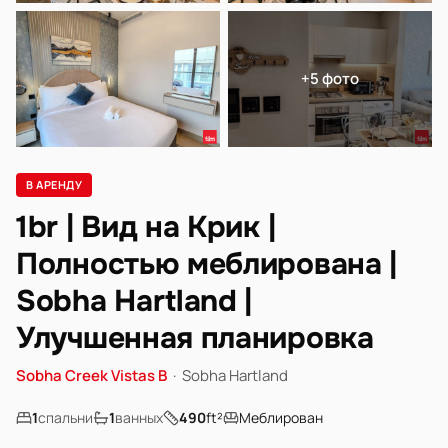
+5 фото
В АРЕНДУ
1br | Вид на Крик |
Полностью меблирована |
Sobha Hartland |
Улучшенная планировка
Sobha Creek Vistas B
·
Sobha Hartland
1
спальни
1
ванных
490
ft²
Меблирован