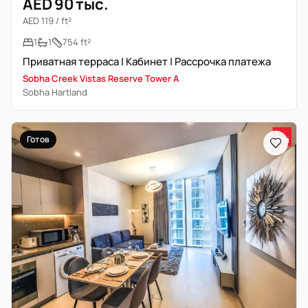
AED 90 тыс.
AED 119 / ft²
1
1
754 ft²
Приватная терраса | Кабинет | Рассрочка платежа
Sobha Creek Vistas Reserve Tower A
Sobha Hartland
Готов