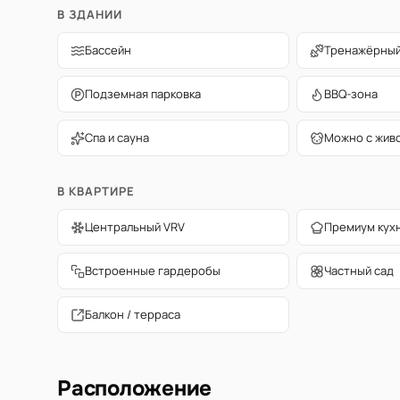
В ЗДАНИИ
Бассейн
Тренажёрный
Подземная парковка
BBQ-зона
Спа и сауна
Можно с жив
В КВАРТИРЕ
Центральный VRV
Премиум кух
Встроенные гардеробы
Частный сад
Балкон / терраса
Расположение