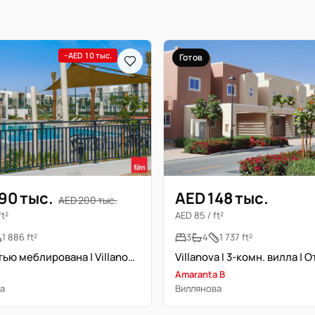
−AED 10 тыс.
Готов
90 тыс.
AED 148 тыс.
AED 200 тыс.
ft²
AED 85 / ft²
1 886 ft²
3
4
1 737 ft²
Полностью меблирована | Villanova | Прайм-локейшн | Бассейн
Amaranta B
а
Виллянова