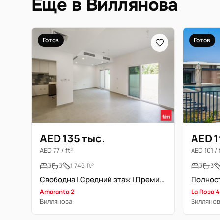
Ещё в Виллянова
Готов
Готов
AED 135 тыс.
AED 1
AED 77 / ft²
AED 101 / 
3
3
1 746 ft²
3
3
Свободна | Средний этаж | Премиальное расположение
Amaranta 2
La Rosa 4
Виллянова
Виллянов