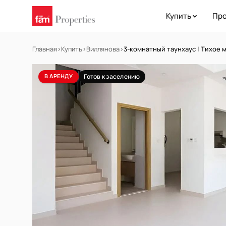
Купить
Про
Главная
›
Купить
›
Виллянова
›
3-комнатный таунхаус | Тихое 
В АРЕНДУ
Готов к заселению