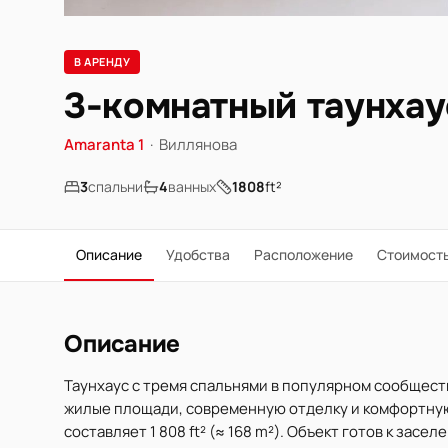
В АРЕНДУ
3-комнатный таунхаус
Amaranta 1
·
Виллянова
3
спальни
4
ванных
1808
ft²
Описание
Удобства
Расположение
Стоимост
Описание
Таунхаус с тремя спальнями в популярном сообщест
жилые площади, современную отделку и комфортную
составляет 1 808 ft² (≈ 168 m²). Объект готов к засел