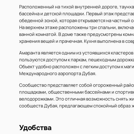
Расположенный на тихой внутренней дороге, таунха
бассейна и детской площадки. Первый этаж предста
обеденной зоной, которая открывается на частный 
На верхнем этаже расположены три спальни, включа
ванной комнатой. В доме также предусмотрены комн
хранения вещей и прачечная. Кухня выполнена в со
Амаранта является одним из устоявшихся кластеров 
пользуются доступом к паркам, пешеходным дорожк
Объект удобно расположен с легким доступом к маг
Международного аэропорта Дубая.
Сообщество представляет собой огороженный район
площадками, общественными бассейнами и спортив
велодорожками. Это отличная возможность снять ж
сообществ Дубая, предлагающем спокойный образ ж
Удобства