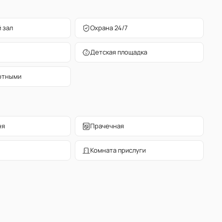
 зал
Охрана 24/7
Детская площадка
отными
ня
Прачечная
Комната прислуги