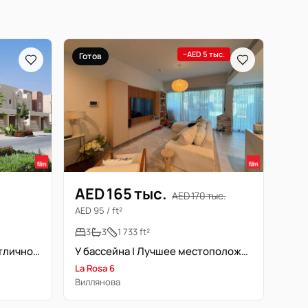
−AED 5 тыс.
Готов
AED 165 тыс.
AED 170 тыс.
AED 95 / ft²
3
3
1 733 ft²
Villanova I 3-комн. вилла | Отличное расположение | Vastu
У бассейна | Лучшее местоположение | Фантастические виды
La Rosa 6
Виллянова