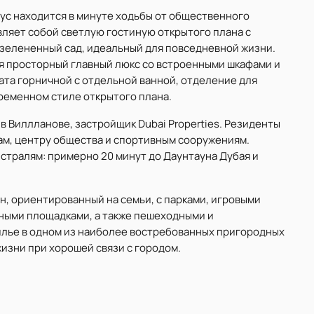
ус находится в минуте ходьбы от общественного
вляет собой светлую гостиную открытого плана с
озелененный сад, идеальный для повседневной жизни.
я просторный главный люкс со встроенными шкафами и
ата горничной с отдельной ванной, отделение для
временном стиле открытого плана.
в Виллланове, застройщик Dubai Properties. Резиденты
ам, центру общества и спортивным сооружениям.
истралям: примерно 20 минут до Даунтауна Дубая и
, ориентированный на семьи, с парками, игровыми
ными площадками, а также пешеходными и
илье в одном из наиболее востребованных пригородных
изни при хорошей связи с городом.