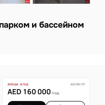
 парком и бассейном
AED 88 / ft²
АРЕНДА · В ГОД
AED 160 000
/год