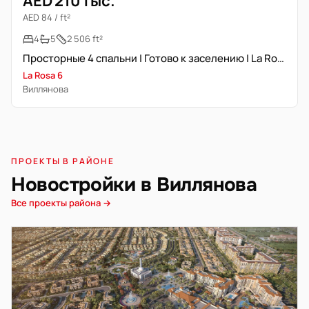
AED 210 тыс.
AED 84 / ft²
4
5
2 506 ft²
Просторные 4 спальни | Готово к заселению | La Rosa 6
La Rosa 6
Виллянова
ПРОЕКТЫ В РАЙОНЕ
Новостройки в Виллянова
Все проекты района →