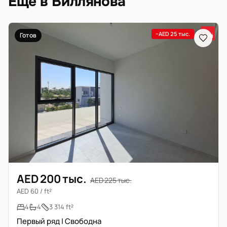
Ещё в Виллянова
−AED 25 тыс.
Готов
AED 200 тыс.
AED 225 тыс.
AED 60 / ft²
4
4
3 314 ft²
Первый ряд | Свободна