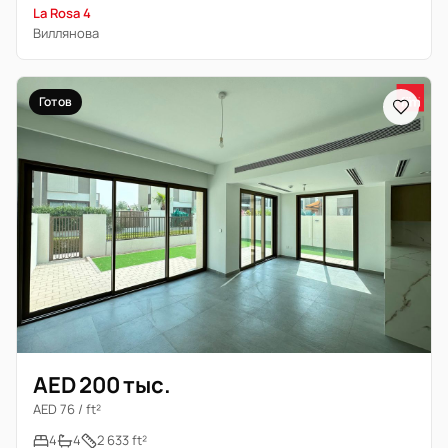
La Rosa 4
Виллянова
Готов
AED 200 тыс.
AED 76 / ft²
4
4
2 633 ft²