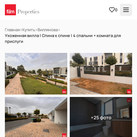
0
Главная
›
Купить
›
Виллянова
›
Ухоженная вилла | Спина к спине | 4 спальни + комната для
прислуги
В АРЕНДУ
Готов к заселению
+25 фото