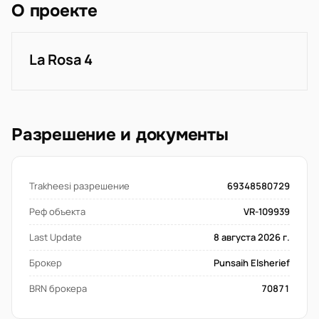
О проекте
La Rosa 4
Разрешение и документы
Trakheesi разрешение
69348580729
Реф объекта
VR-109939
Last Update
8 августа 2026 г.
Брокер
Punsaih Elsherief
BRN брокера
70871