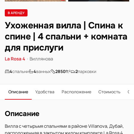
В АРЕНДУ
Ухоженная вилла | Спина к
спине | 4 спальни + комната
для прислуги
La Rosa 4
·
Виллянова
4
спальни
4
ванных
2850
ft²
2
парковки
Описание
Удобства
Расположение
Стоимость
О 
Описание
Вилла с четырьмя спальнями в районе Villanova, Дубай,
расположенная в закрытом жилом комплексе La Rosa 4.