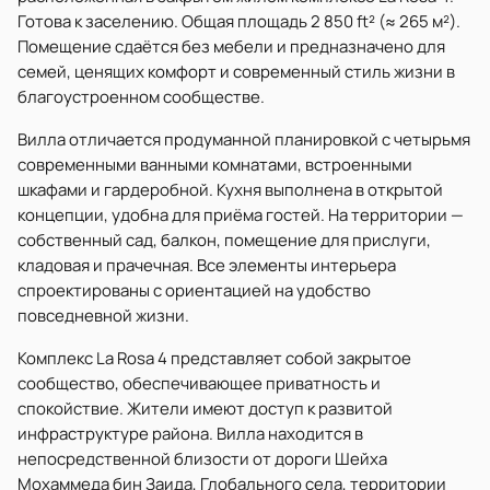
Готова к заселению. Общая площадь 2 850 ft² (≈ 265 м²).
Помещение сдаётся без мебели и предназначено для
семей, ценящих комфорт и современный стиль жизни в
благоустроенном сообществе.
Вилла отличается продуманной планировкой с четырьмя
современными ванными комнатами, встроенными
шкафами и гардеробной. Кухня выполнена в открытой
концепции, удобна для приёма гостей. На территории —
собственный сад, балкон, помещение для прислуги,
кладовая и прачечная. Все элементы интерьера
спроектированы с ориентацией на удобство
повседневной жизни.
Комплекс La Rosa 4 представляет собой закрытое
сообщество, обеспечивающее приватность и
спокойствие. Жители имеют доступ к развитой
инфраструктуре района. Вилла находится в
непосредственной близости от дороги Шейха
Мохаммеда бин Заида, Глобального села, территории