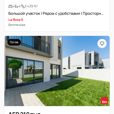
4
4
3 439 ft²
Большой участок | Рядом с удобствами | Просторный
La Rosa 6
Виллянова
Готов