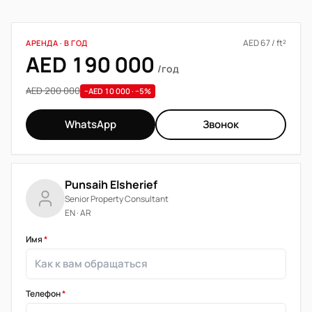
AED 67 / ft²
АРЕНДА · В ГОД
AED 190 000
/год
AED 200 000
−AED 10 000 · −5%
WhatsApp
Звонок
Punsaih Elsherief
Senior Property Consultant
EN · AR
Имя
*
Телефон
*