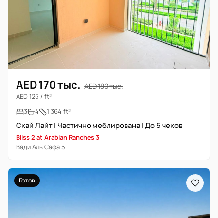
AED 170 тыс.
AED 180 тыс.
AED 125 / ft²
3
4
1 364 ft²
Скай Лайт | Частично меблирована | До 5 чеков
Bliss 2 at Arabian Ranches 3
Вади Аль Сафа 5
Готов