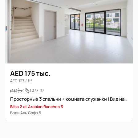
AED 175 тыс.
AED 127 / ft²
3
4
1 377 ft²
Просторные 3 спальни + комната служанки | Вид на парк и бассейн
Bliss 2 at Arabian Ranches 3
Вади Аль Сафа 5