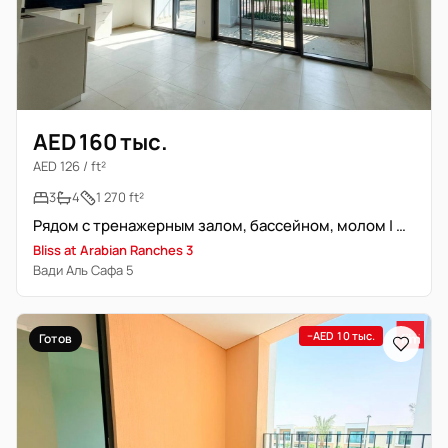
AED 160 тыс.
AED 126 / ft²
3
4
1 270 ft²
Рядом с тренажерным залом, бассейном, молом | Первый ряд | Вид на парк
Bliss at Arabian Ranches 3
Вади Аль Сафа 5
−AED 10 тыс.
Готов