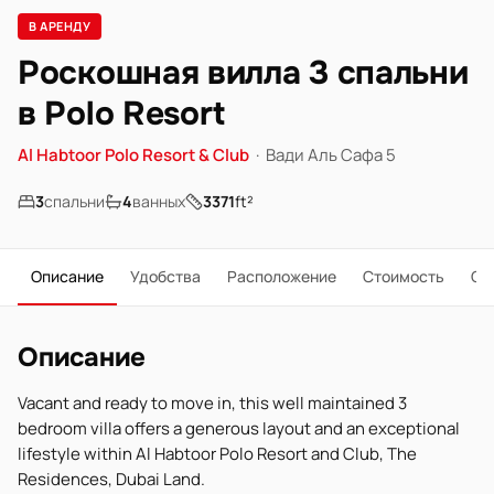
В АРЕНДУ
Роскошная вилла 3 спальни
в Polo Resort
Al Habtoor Polo Resort & Club
·
Вади Аль Сафа 5
3
спальни
4
ванных
3371
ft²
Описание
Удобства
Расположение
Стоимость
О 
Описание
Vacant and ready to move in, this well maintained 3
bedroom villa offers a generous layout and an exceptional
lifestyle within Al Habtoor Polo Resort and Club, The
Residences, Dubai Land.