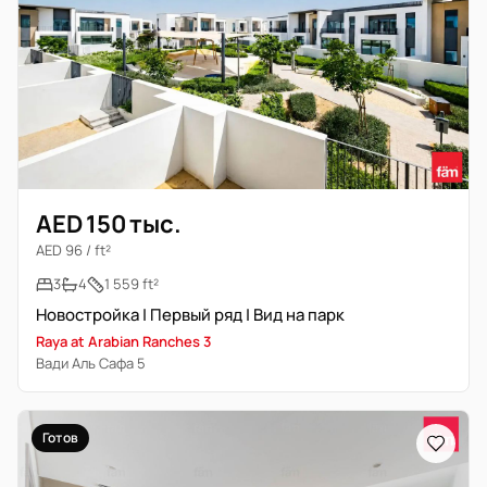
AED 150 тыс.
AED 96 / ft²
3
4
1 559 ft²
Новостройка | Первый ряд | Вид на парк
Raya at Arabian Ranches 3
Вади Аль Сафа 5
Готов