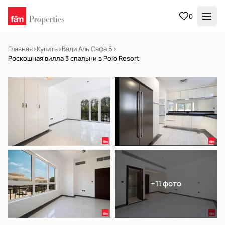
0
Главная
›
Купить
›
Вади Аль Сафа 5
›
Роскошная вилла 3 спальни в Polo Resort
В АРЕНДУ
Готов к заселению
+11 фото