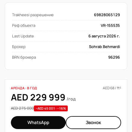
Trakheesi разрешение
69828065129
Реф объекта
VR-155535
Last Update
6 августа 2026 г.
Брокер
Sohrab Behmardi
BRN брокера
96296
AED 68 / ft²
АРЕНДА · В ГОД
AED 229 999
/год
AED 275 000
−AED 45 001 · −16%
WhatsApp
Звонок