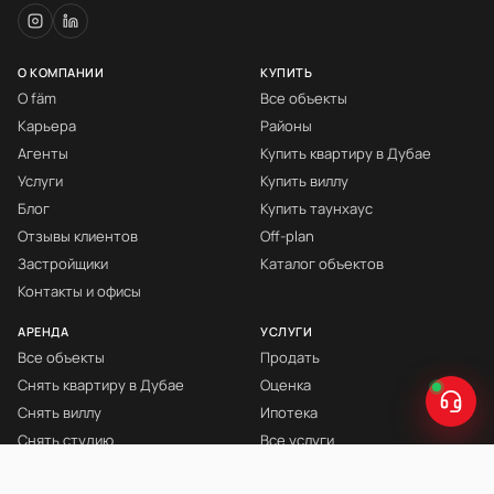
О КОМПАНИИ
КУПИТЬ
О fäm
Все объекты
Карьера
Районы
Агенты
Купить квартиру в Дубае
Услуги
Купить виллу
Блог
Купить таунхаус
Отзывы клиентов
Off-plan
Застройщики
Каталог объектов
Контакты и офисы
АРЕНДА
УСЛУГИ
Все объекты
Продать
Снять квартиру в Дубае
Оценка
Снять виллу
Ипотека
Снять студию
Все услуги
Снять с мебелью
Книга Инвестора