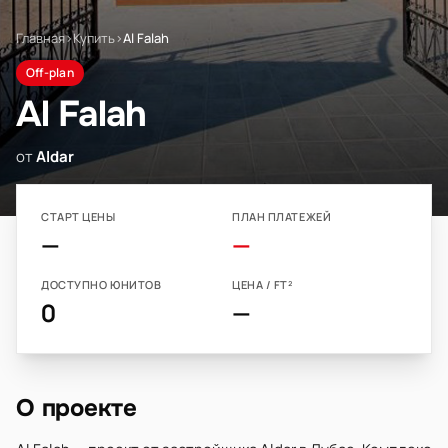
Главная
›
Купить
›
Al Falah
Off-plan
Al Falah
от
Aldar
СТАРТ ЦЕНЫ
ПЛАН ПЛАТЕЖЕЙ
—
—
ДОСТУПНО ЮНИТОВ
ЦЕНА / FT²
0
—
О проекте