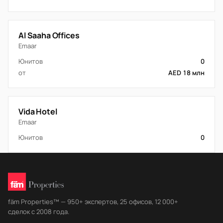
Al Saaha Offices
Emaar
Юнитов
0
от
AED 18 млн
Vida Hotel
Emaar
Юнитов
0
fäm Properties™ — 950+ экспертов, 25 офисов, 12 000+
сделок с 2008 года.