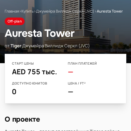
Главная
›
Купить
›
Джумейра Виллидж Серкл (JVC)
›
Auresta Tower
Off-plan
Auresta Tower
от
Tiger
·
Джумейра Виллидж Серкл (JVC)
СТАРТ ЦЕНЫ
ПЛАН ПЛАТЕЖЕЙ
AED 755 тыс.
—
ДОСТУПНО ЮНИТОВ
ЦЕНА / FT²
0
—
О проекте