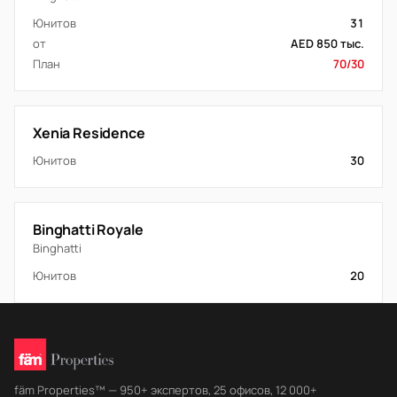
Юнитов
31
от
AED 850 тыс.
План
70/30
Xenia Residence
Юнитов
30
Binghatti Royale
Binghatti
Юнитов
20
fäm Properties™ — 950+ экспертов, 25 офисов, 12 000+