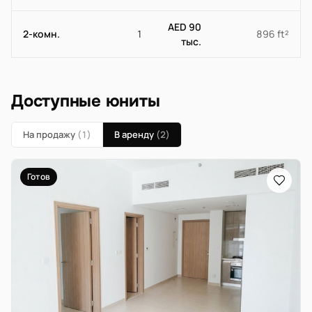
AED 90
2-комн.
1
896 ft²
тыс.
Доступные юниты
На продажу
(1)
В аренду
(2)
Готов