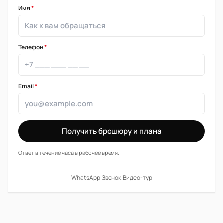
Имя
*
Телефон
*
Email
*
Получить брошюру и плана
Ответ в течение часа в рабочее время.
WhatsApp
·
Звонок
·
Видео-тур