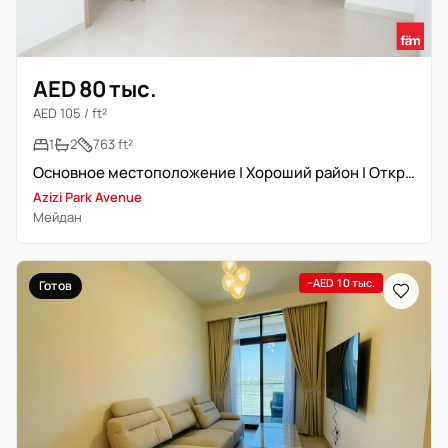
AED 80 тыс.
AED 105 / ft²
1
2
763 ft²
Основное местоположение | Хороший район | Открытый вид
Azizi Park Avenue
Мейдан
−AED 10 тыс.
Готов