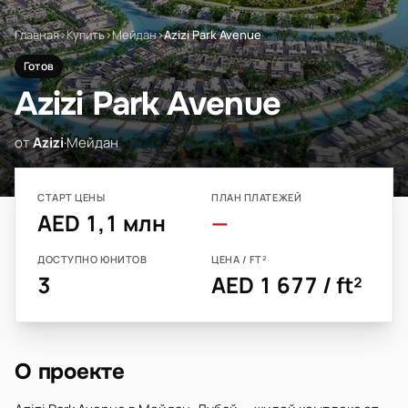
Главная
›
Купить
›
Мейдан
›
Azizi Park Avenue
Готов
Azizi Park Avenue
от
Azizi
·
Мейдан
СТАРТ ЦЕНЫ
ПЛАН ПЛАТЕЖЕЙ
AED 1,1 млн
—
ДОСТУПНО ЮНИТОВ
ЦЕНА / FT²
3
AED 1 677 / ft²
О проекте