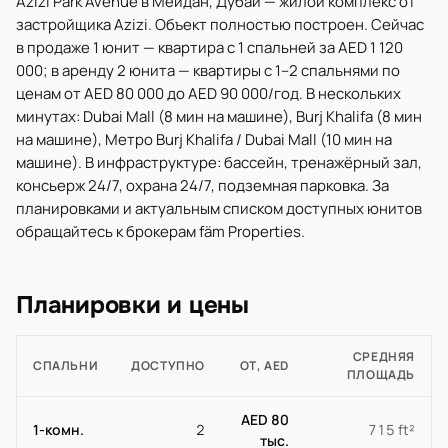
Azizi Park Avenue в Мейдан, Дубай — жилой комплекс от
застройщика Azizi. Объект полностью построен. Сейчас
в продаже 1 юнит — квартира с 1 спальней за AED 1 120
000; в аренду 2 юнита — квартиры с 1–2 спальнями по
ценам от AED 80 000 до AED 90 000/год. В нескольких
минутах: Dubai Mall (8 мин на машине), Burj Khalifa (8 мин
на машине), Метро Burj Khalifa / Dubai Mall (10 мин на
машине). В инфраструктуре: бассейн, тренажёрный зал,
консьерж 24/7, охрана 24/7, подземная парковка. За
планировками и актуальным списком доступных юнитов
обращайтесь к брокерам fäm Properties.
Планировки и цены
СРЕДНЯЯ
СПАЛЬНИ
ДОСТУПНО
ОТ, AED
ПЛОЩАДЬ
AED 80
1-комн.
2
715 ft²
тыс.