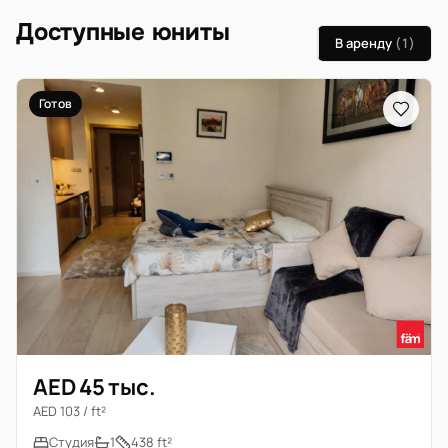
Доступные юниты
В аренду
(1)
Готов
AED 45 тыс.
AED 103 / ft²
Студия
1
438 ft²