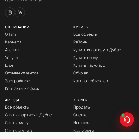
О КОМПАНИИ
КУПИТЬ
О fäm
Все объекты
Карьера
Районы
Агенты
Купить квартиру в Дубае
Услуги
Купить виллу
Блог
Купить таунхаус
Отзывы клиентов
Off-plan
Застройщики
Каталог объектов
Контакты и офисы
АРЕНДА
УСЛУГИ
Все объекты
Продать
Снять квартиру в Дубае
Оценка
Снять виллу
Ипотека
Снять студию
Все услуги
Снять с мебелью
Книга Инвестора