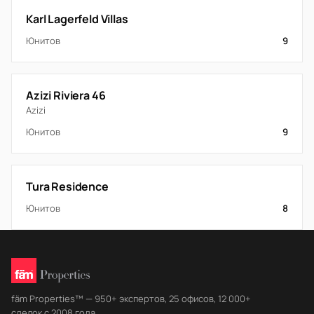
Karl Lagerfeld Villas
Юнитов
9
Azizi Riviera 46
Azizi
Юнитов
9
Tura Residence
Юнитов
8
fäm Properties™ — 950+ экспертов, 25 офисов, 12 000+
сделок с 2008 года.