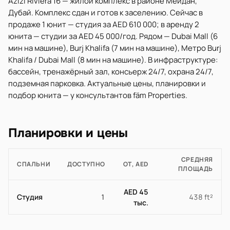
Azizi Riviera 16 — жилой комплекс в районе Мейдан,
Дубай. Комплекс сдан и готов к заселению. Сейчас в
продаже 1 юнит — студия за AED 610 000; в аренду 2
юнита — студии за AED 45 000/год. Рядом — Dubai Mall (6
мин на машине), Burj Khalifa (7 мин на машине), Метро Burj
Khalifa / Dubai Mall (8 мин на машине). В инфраструктуре:
бассейн, тренажёрный зал, консьерж 24/7, охрана 24/7,
подземная парковка. Актуальные цены, планировки и
подбор юнита — у консультантов fäm Properties.
Планировки и цены
СРЕДНЯЯ
СПАЛЬНИ
ДОСТУПНО
ОТ, AED
ПЛОЩАДЬ
AED 45
Студия
1
438 ft²
тыс.