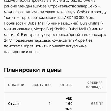
Коммерческий проект Azizi Riviera 27 расположен в
районе Мейдан в Дубае. Строительство завершено —
можно заселяться или сдавать в аренду. Сейчас в аренду
1 юнит — торговое помещение за AED 160 000/год.
Поблизости: Dubai Mall (6 мин на машине), Burj Khalifa (7
мин на машине), Метро Burj Khalifa / Dubai Mall (9 мин на
машине). В инфраструктуре: тренажёрный зал, консьерж
24/7, подземная парковка. Команда fäm Properties
поможет выбрать юнит и пришлёт актуальные
планировки и цены.
Планировки и цены
СРЕДНЯЯ
СПАЛЬНИ
ДОСТУПНО
ОТ, AED
ПЛОЩАДЬ
AED
Студия
1
160
635 ft²
тыс.