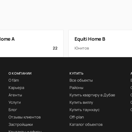
 Home A
Equiti Home B
22
Юнитов
О КОМПАНИИ
КУПИТЬ
О fäm
Все объекты
Карьера
Районы
Агенты
Купить квартиру в Дубае
Услуги
Купить виллу
Блог
Купить таунхаус
Отзывы клиентов
Off-plan
Застройщики
Каталог объектов
Контакты и офисы