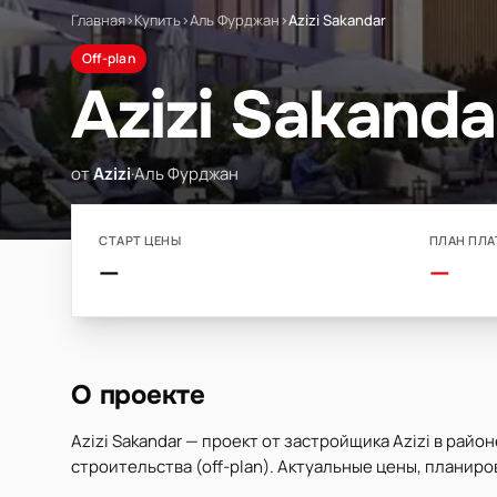
Главная
›
Купить
›
Аль Фурджан
›
Azizi Sakandar
Off-plan
Azizi Sakanda
от
Azizi
·
Аль Фурджан
СТАРТ ЦЕНЫ
ПЛАН ПЛА
—
—
О проекте
Azizi Sakandar — проект от застройщика Azizi в райо
строительства (off-plan). Актуальные цены, планиро