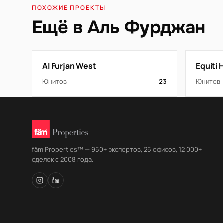
ПОХОЖИЕ ПРОЕКТЫ
Ещё в Аль Фурджан
Al Furjan West
Equiti
Юнитов
23
Юнитов
fäm Properties™ — 950+ экспертов, 25 офисов, 12 000+
сделок с 2008 года.