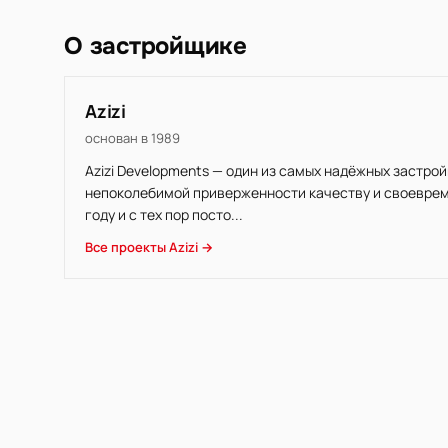
О застройщике
Azizi
основан в 1989
Azizi Developments — один из самых надёжных застр
непоколебимой приверженности качеству и своеврем
году и с тех пор посто...
Все проекты Azizi →