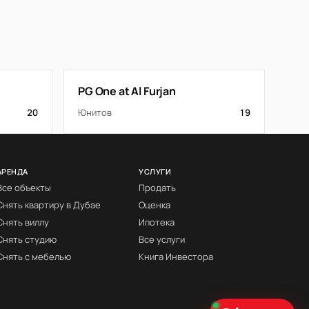
PG One at Al Furjan
20
Юнитов
19
АРЕНДА
УСЛУГИ
Все объекты
Продать
Снять квартиру в Дубае
Оценка
Снять виллу
Ипотека
Снять студию
Все услуги
Снять с мебелью
Книга Инвестора