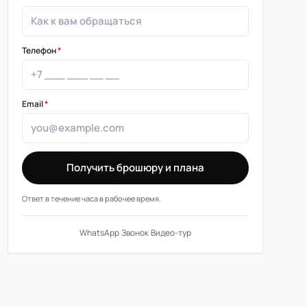
Телефон
*
Email
*
Получить брошюру и плана
Ответ в течение часа в рабочее время.
WhatsApp
·
Звонок
·
Видео-тур