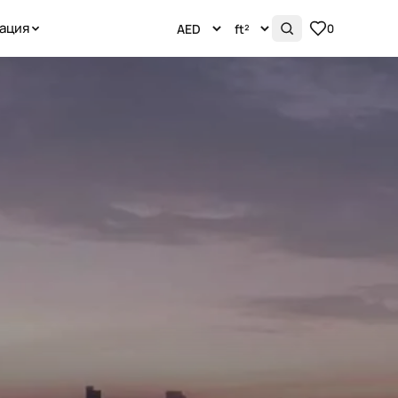
ация
0