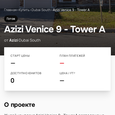
Главная
›
Купить
›
Dubai South
›
Azizi Venice 9 - Tower A
Готов
Azizi Venice 9 - Tower A
от
Azizi
·
Dubai South
СТАРТ ЦЕНЫ
ПЛАН ПЛАТЕЖЕЙ
—
—
ДОСТУПНО ЮНИТОВ
ЦЕНА / FT²
0
—
О проекте