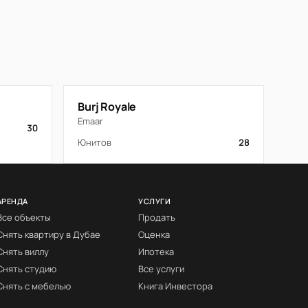
Burj Royale
Emaar
30
Юнитов
28
АРЕНДА
УСЛУГИ
Все объекты
Продать
Снять квартиру в Дубае
Оценка
Снять виллу
Ипотека
Снять студию
Все услуги
Снять с мебелью
Книга Инвестора