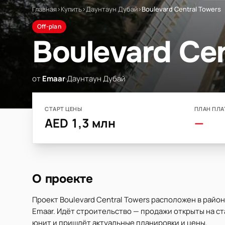
Главная
›
Купить
›
Даунтаун Дубай
›
Boulevard Central Towers
Off-plan
Boulevard Cen
от
Emaar
·
Даунтаун Дубай
СТАРТ ЦЕНЫ
ПЛАН ПЛА
AED 1,3 млн
—
О проекте
Проект Boulevard Central Towers расположен в райо
Emaar. Идёт строительство — продажи открыты на ста
юнит и пришлёт актуальные планировки и цены.