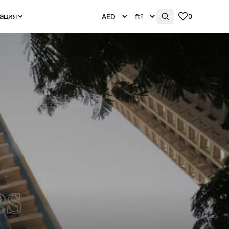
ация
0