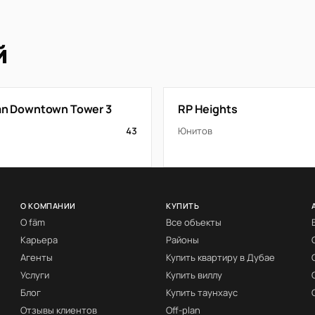
й
tan Downtown Tower 3
RP Heights
43
Юнитов
О КОМПАНИИ
КУПИТЬ
О fäm
Все объекты
Карьера
Районы
Агенты
Купить квартиру в Дубае
Услуги
Купить виллу
Блог
Купить таунхаус
Отзывы клиентов
Off-plan