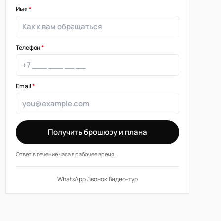
Имя
*
Телефон
*
Email
*
Получить брошюру и плана
Ответ в течение часа в рабочее время.
WhatsApp
·
Звонок
·
Видео-тур