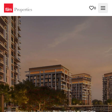
0
Главная
›
Купить
›
Аль Фурджан
›
Boulevard Park at Wasl Gate