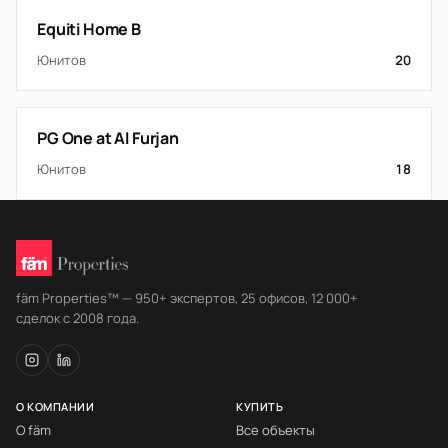
Equiti Home B
Юнитов
20
PG One at Al Furjan
Юнитов
18
fäm Properties™ — 950+ экспертов, 25 офисов, 12 000+
сделок с 2008 года.
О КОМПАНИИ
КУПИТЬ
О fäm
Все объекты