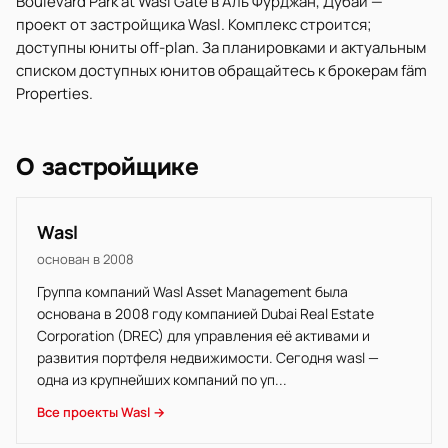
Boulevard Park at Wasl Gate в Аль Фурджан, Дубай —
проект от застройщика Wasl. Комплекс строится;
доступны юниты off-plan. За планировками и актуальным
списком доступных юнитов обращайтесь к брокерам fäm
Properties.
О застройщике
Wasl
основан в 2008
Группа компаний Wasl Asset Management была
основана в 2008 году компанией Dubai Real Estate
Corporation (DREC) для управления её активами и
развития портфеля недвижимости. Сегодня wasl —
одна из крупнейших компаний по уп...
Все проекты Wasl →