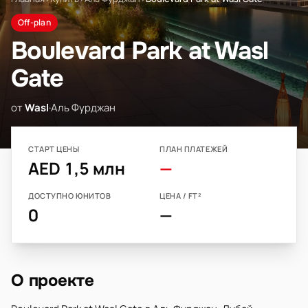
Off-plan
Boulevard Park at Wasl
Gate
от
Wasl
·
Аль Фурджан
СТАРТ ЦЕНЫ
ПЛАН ПЛАТЕЖЕЙ
AED 1,5 млн
—
ДОСТУПНО ЮНИТОВ
ЦЕНА / FT²
0
—
О проекте