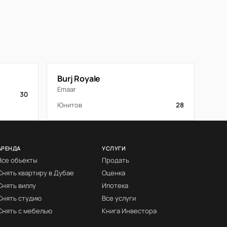
Burj Royale
Emaar
30
Юнитов
28
АРЕНДА
УСЛУГИ
Все объекты
Продать
Снять квартиру в Дубае
Оценка
Снять виллу
Ипотека
Снять студию
Все услуги
Снять с мебелью
Книга Инвестора