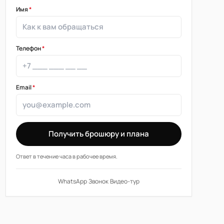
Имя
*
Телефон
*
Email
*
Получить брошюру и плана
Ответ в течение часа в рабочее время.
WhatsApp
·
Звонок
·
Видео-тур