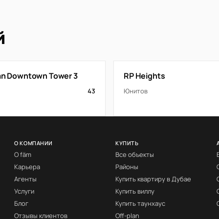
й
tan Downtown Tower 3
RP Heights
43
Юнитов
О КОМПАНИИ
КУПИТЬ
О fäm
Все объекты
Карьера
Районы
Агенты
Купить квартиру в Дубае
Услуги
Купить виллу
Блог
Купить таунхаус
Отзывы клиентов
Off-plan