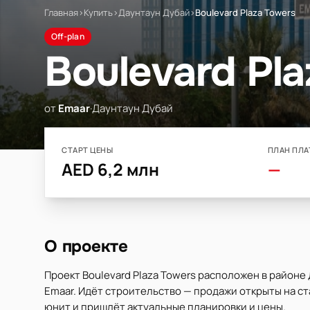
Главная
›
Купить
›
Даунтаун Дубай
›
Boulevard Plaza Towers
Off-plan
Boulevard Pl
от
Emaar
·
Даунтаун Дубай
СТАРТ ЦЕНЫ
ПЛАН ПЛА
AED 6,2 млн
—
О проекте
Проект Boulevard Plaza Towers расположен в районе
Emaar. Идёт строительство — продажи открыты на ста
юнит и пришлёт актуальные планировки и цены.