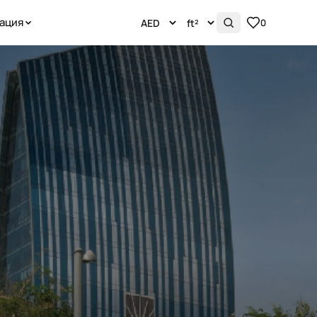
ация
0