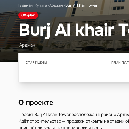
Главная
›
Купить
›
Арджан
›
Burj Al khair Tower
Off-plan
Burj Al khair 
·
Арджан
СТАРТ ЦЕНЫ
ПЛАН ПЛА
—
—
О проекте
Проект Burj Al khair Tower расположен в районе Ард
Идёт строительство — продажи открыты на стадии off
пришлёт актуальные планировки и цены.