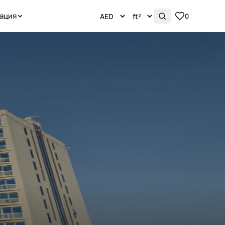
ация
0