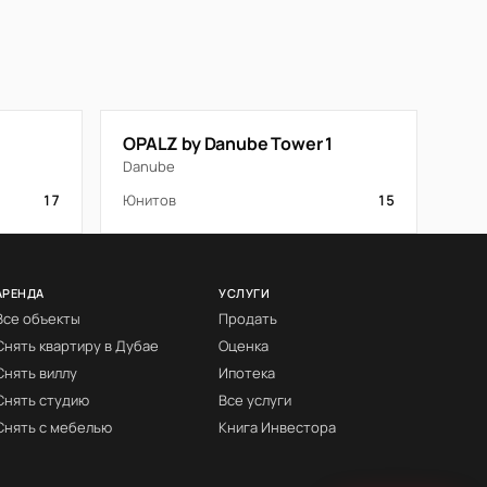
OPALZ by Danube Tower 1
Danube
17
Юнитов
15
АРЕНДА
УСЛУГИ
Все объекты
Продать
Снять квартиру в Дубае
Оценка
Снять виллу
Ипотека
Снять студию
Все услуги
Снять с мебелью
Книга Инвестора