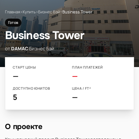
Главная
›
Купить
›
Бизнес Бэй
›
Business Tower
Готов
Business Tower
от
DAMAC
·
Бизнес Бэй
СТАРТ ЦЕНЫ
ПЛАН ПЛАТЕЖЕЙ
—
—
ДОСТУПНО ЮНИТОВ
ЦЕНА / FT²
5
—
О проекте