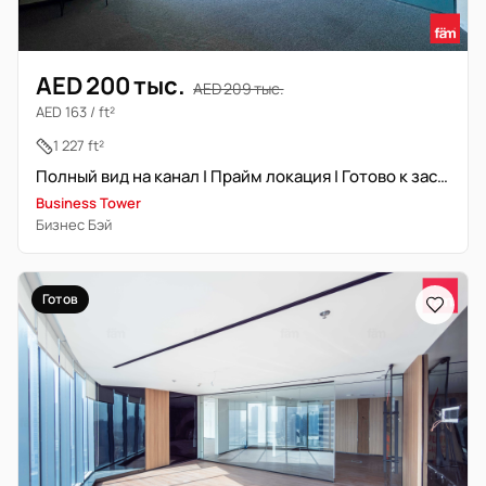
AED 200 тыс.
AED 209 тыс.
AED 163 / ft²
1 227 ft²
Полный вид на канал | Прайм локация | Готово к заселению
Business Tower
Бизнес Бэй
Готов