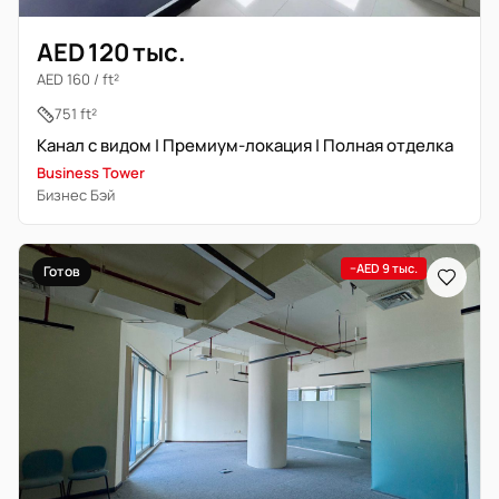
AED 120 тыс.
AED 160 / ft²
751 ft²
Канал с видом | Премиум-локация | Полная отделка
Business Tower
Бизнес Бэй
−AED 9 тыс.
Готов