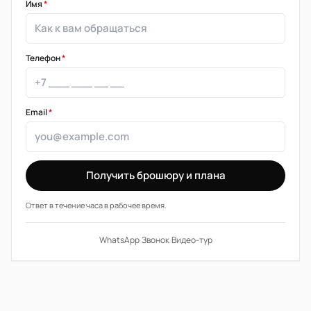
Имя
*
Телефон
*
Email
*
Получить брошюру и плана
Ответ в течение часа в рабочее время.
WhatsApp
·
Звонок
·
Видео-тур