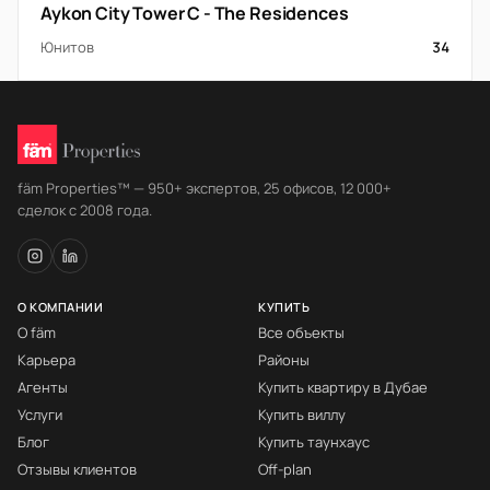
Aykon City Tower C - The Residences
Юнитов
34
fäm Properties™ — 950+ экспертов, 25 офисов, 12 000+
сделок с 2008 года.
О КОМПАНИИ
КУПИТЬ
О fäm
Все объекты
Карьера
Районы
Агенты
Купить квартиру в Дубае
Услуги
Купить виллу
Блог
Купить таунхаус
Отзывы клиентов
Off-plan