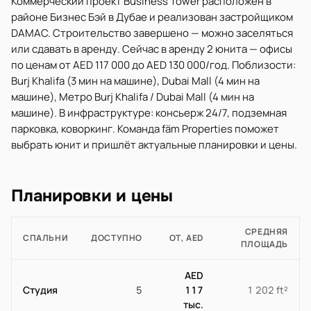
Коммерческий проект Business Tower расположен в
районе Бизнес Бэй в Дубае и реализован застройщиком
DAMAC. Строительство завершено — можно заселяться
или сдавать в аренду. Сейчас в аренду 2 юнита — офисы
по ценам от AED 117 000 до AED 130 000/год. Поблизости:
Burj Khalifa (3 мин на машине), Dubai Mall (4 мин на
машине), Метро Burj Khalifa / Dubai Mall (4 мин на
машине). В инфраструктуре: консьерж 24/7, подземная
парковка, коворкинг. Команда fäm Properties поможет
выбрать юнит и пришлёт актуальные планировки и цены.
Планировки и цены
СРЕДНЯЯ
СПАЛЬНИ
ДОСТУПНО
ОТ, AED
ПЛОЩАДЬ
AED
Студия
5
117
1 202 ft²
тыс.