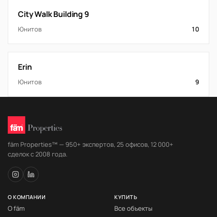
City Walk Building 9
Юнитов
10
Erin
Юнитов
9
fäm Properties™ — 950+ экспертов, 25 офисов, 12 000+
сделок с 2008 года.
О КОМПАНИИ
КУПИТЬ
О fäm
Все объекты