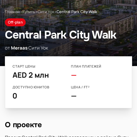
Главная
›
Купить
›
Сити Уок
›
Central Park City Walk
Off-plan
Central Park City Walk
от
Meraas
·
Сити Уок
СТАРТ ЦЕНЫ
ПЛАН ПЛАТЕЖЕЙ
AED 2 млн
—
ДОСТУПНО ЮНИТОВ
ЦЕНА / FT²
0
—
О проекте