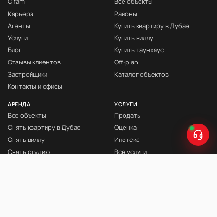
О fäm
Все объекты
Карьера
Районы
Агенты
Купить квартиру в Дубае
Услуги
Купить виллу
Блог
Купить таунхаус
Отзывы клиентов
Off-plan
Застройщики
Каталог объектов
Контакты и офисы
АРЕНДА
УСЛУГИ
Все объекты
Продать
Снять квартиру в Дубае
Оценка
Снять виллу
Ипотека
Снять студию
Все услуги
Снять с мебелью
Книга Инвестора
© fäm Properties™ · ORN 1858 · С 2008