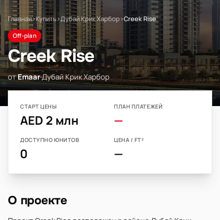
Главная
›
Купить
›
Дубай Крик Харбор
›
Creek Rise
Off-plan
Creek Rise
от
Emaar
·
Дубай Крик Харбор
СТАРТ ЦЕНЫ
ПЛАН ПЛАТЕЖЕЙ
AED 2 млн
—
ДОСТУПНО ЮНИТОВ
ЦЕНА / FT²
0
—
О проекте