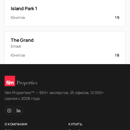
Island Park 1
Юнитов
19
The Grand
Emaar
Юнитов
18
fäm Properties™ — 950+ экспертов, 25 офисов, 12 000+
сделок с 2008 года.
О КОМПАНИИ
КУПИТЬ