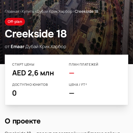
Главная
›
Купить
›
Дубай Крик Харбор
›
Creekside 18
Off-plan
Creekside 18
от
Emaar
·
Дубай Крик Харбор
СТАРТ ЦЕНЫ
ПЛАН ПЛАТЕЖЕЙ
AED 2,6 млн
—
ДОСТУПНО ЮНИТОВ
ЦЕНА / FT²
0
—
О проекте