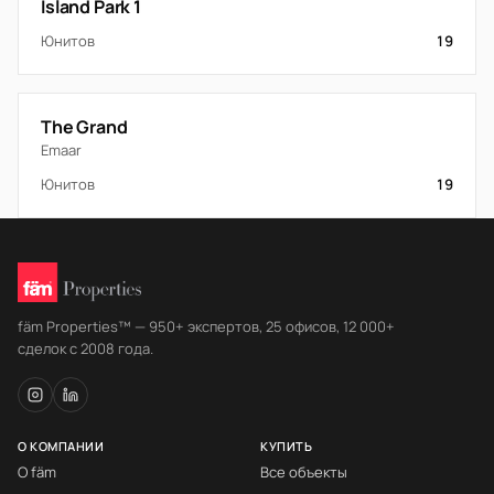
Island Park 1
Юнитов
19
The Grand
Emaar
Юнитов
19
fäm Properties™ — 950+ экспертов, 25 офисов, 12 000+
сделок с 2008 года.
О КОМПАНИИ
КУПИТЬ
О fäm
Все объекты