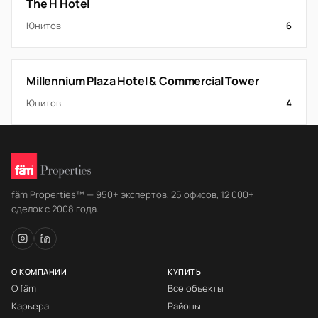
The H Hotel
Юнитов
6
Millennium Plaza Hotel & Commercial Tower
Юнитов
4
fäm Properties™ — 950+ экспертов, 25 офисов, 12 000+
сделок с 2008 года.
О КОМПАНИИ
КУПИТЬ
О fäm
Все объекты
Карьера
Районы