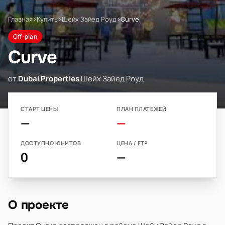
Главная
›
Купить
›
Шейх Зайед Роуд
›
Curve
Off-plan
Curve
от
Dubai Properties
·
Шейх Зайед Роуд
СТАРТ ЦЕНЫ
ПЛАН ПЛАТЕЖЕЙ
—
—
ДОСТУПНО ЮНИТОВ
ЦЕНА / FT²
0
—
О проекте