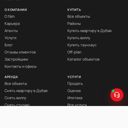
О КОМПАНИИ
КУПИТЬ
О fäm
Все объекты
Карьера
Районы
Агенты
Купить квартиру в Дубае
Услуги
Купить виллу
Блог
Купить таунхаус
Отзывы клиентов
Off-plan
Застройщики
Каталог объектов
Контакты и офисы
АРЕНДА
УСЛУГИ
Все объекты
Продать
Снять квартиру в Дубае
Оценка
Снять виллу
Ипотека
Снять студию
Все услуги
Снять с мебелью
Книга Инвестора