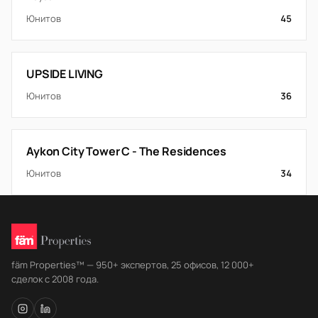
Юнитов
45
UPSIDE LIVING
Юнитов
36
Aykon City Tower C - The Residences
Юнитов
34
fäm Properties™ — 950+ экспертов, 25 офисов, 12 000+
сделок с 2008 года.