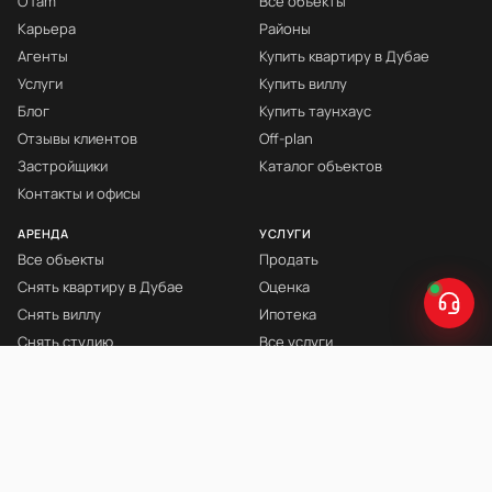
О fäm
Все объекты
Карьера
Районы
Агенты
Купить квартиру в Дубае
Услуги
Купить виллу
Блог
Купить таунхаус
Отзывы клиентов
Off-plan
Застройщики
Каталог объектов
Контакты и офисы
АРЕНДА
УСЛУГИ
Все объекты
Продать
Снять квартиру в Дубае
Оценка
Снять виллу
Ипотека
Снять студию
Все услуги
Снять с мебелью
Книга Инвестора
© fäm Properties™ · ORN 1858 · С 2008