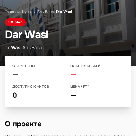
Главная
›
Купить
›
Аль Васл
›
Dar Wasl
Off-plan
Dar Wasl
от
Wasl
·
Аль Васл
СТАРТ ЦЕНЫ
ПЛАН ПЛАТЕЖЕЙ
—
—
ДОСТУПНО ЮНИТОВ
ЦЕНА / FT²
0
—
О проекте