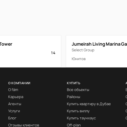
Tower
Jumeirah Living Marina G
Select Group
14
Юнитов
О КОМПАНИИ
КУПИТЬ
О fäm
Все объекты
Карьера
Районы
Агенты
Купить квартиру в Дубае
Услуги
Купить виллу
Блог
Купить таунхаус
Отзывы клиентов
Off-plan