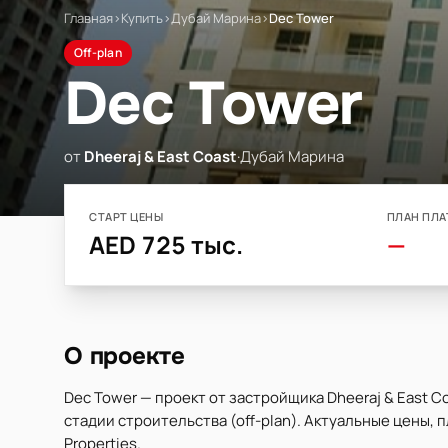
Главная
›
Купить
›
Дубай Марина
›
Dec Tower
Off-plan
Dec Tower
от
Dheeraj & East Coast
·
Дубай Марина
СТАРТ ЦЕНЫ
ПЛАН ПЛА
AED 725 тыс.
—
О проекте
Dec Tower — проект от застройщика Dheeraj & East C
стадии строительства (off-plan). Актуальные цены, 
Properties.