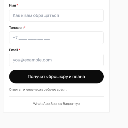
Имя
*
Телефон
*
Email
*
Получить брошюру и плана
Ответ в течение часа в рабочее время.
WhatsApp
·
Звонок
·
Видео-тур