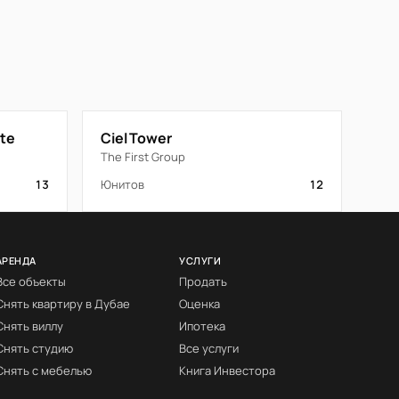
ate
Ciel Tower
The First Group
13
Юнитов
12
АРЕНДА
УСЛУГИ
Все объекты
Продать
Снять квартиру в Дубае
Оценка
Снять виллу
Ипотека
Снять студию
Все услуги
Снять с мебелью
Книга Инвестора