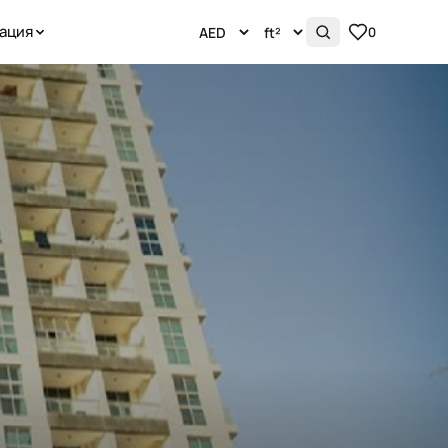
ация
0