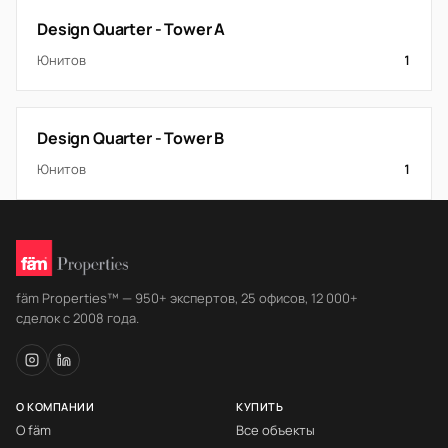
Design Quarter - Tower A
Юнитов
1
Design Quarter - Tower B
Юнитов
1
fäm Properties™ — 950+ экспертов, 25 офисов, 12 000+
сделок с 2008 года.
О КОМПАНИИ
КУПИТЬ
О fäm
Все объекты