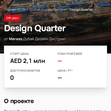
Главная
›
Купить
›
Дубай Дизайн Дистрикт
›
Design Quarter
Off-plan
Design Quarter
от
Meraas
·
Дубай Дизайн Дистрикт
СТАРТ ЦЕНЫ
ПЛАН ПЛАТЕЖЕЙ
AED 2,1 млн
—
ДОСТУПНО ЮНИТОВ
ЦЕНА / FT²
0
—
О проекте