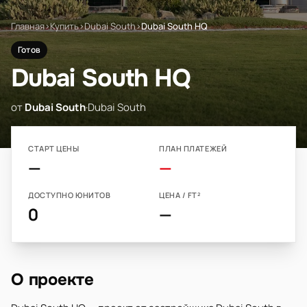
Главная
›
Купить
›
Dubai South
›
Dubai South HQ
Готов
Dubai South HQ
от
Dubai South
·
Dubai South
СТАРТ ЦЕНЫ
ПЛАН ПЛАТЕЖЕЙ
—
—
ДОСТУПНО ЮНИТОВ
ЦЕНА / FT²
0
—
О проекте