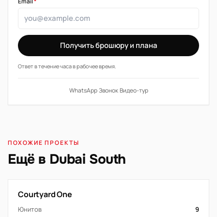
Email
*
Получить брошюру и плана
Ответ в течение часа в рабочее время.
WhatsApp
·
Звонок
·
Видео-тур
ПОХОЖИЕ ПРОЕКТЫ
Ещё в Dubai South
Courtyard One
Юнитов
9