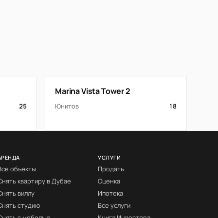
Marina Vista Tower 2
25
Юнитов
18
АРЕНДА
УСЛУГИ
Все объекты
Продать
Снять квартиру в Дубае
Оценка
Снять виллу
Ипотека
Снять студию
Все услуги
Снять с мебелью
Книга Инвестора