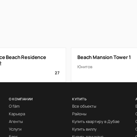
ace Beach Residence
Beach Mansion Tower 1
2
Юнитов
27
О КОМПАНИИ
КУПИТЬ
О fäm
Все объекты
Карьера
Районы
Агенты
Купить квартиру в Дубае
Услуги
Купить виллу
Блог
Купить таунхаус