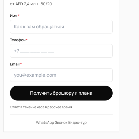
от AED 2,4 млн · 80/20
Имя
*
Телефон
*
Email
*
Получить брошюру и плана
Ответ в течение часа в рабочее время.
WhatsApp
·
Звонок
·
Видео-тур