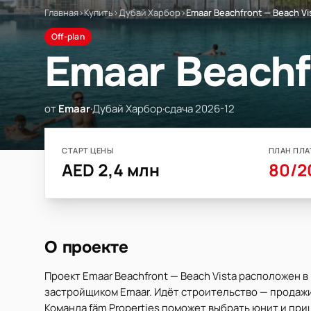
Главная
›
Купить
›
Дубай Харбор
›
Emaar Beachfront — Beach Vi
Off-plan
Emaar Beachf
от
Emaar
·
Дубай Харбор
·
сдача 2026-12
СТАРТ ЦЕНЫ
ПЛАН ПЛА
AED 2,4 млн
80/2
О проекте
Проект Emaar Beachfront — Beach Vista расположен 
застройщиком Emaar. Идёт строительство — продажи о
Команда fäm Properties поможет выбрать юнит и при