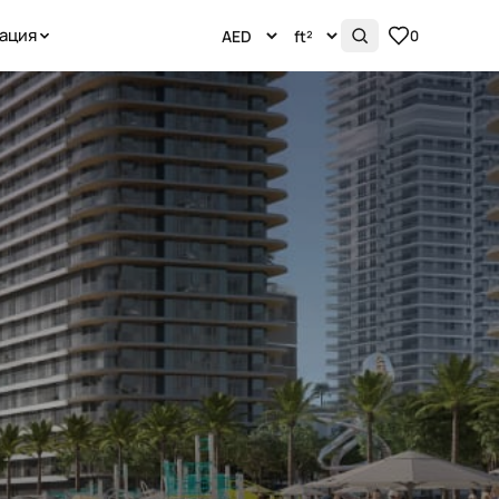
ация
0