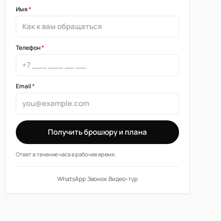
Имя
*
Телефон
*
Email
*
Получить брошюру и плана
Ответ в течение часа в рабочее время.
WhatsApp
·
Звонок
·
Видео-тур