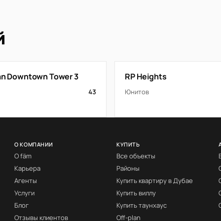
й
tan Downtown Tower 3
RP Heights
43
Юнитов
О КОМПАНИИ
КУПИТЬ
О fäm
Все объекты
Карьера
Районы
Агенты
Купить квартиру в Дубае
Услуги
Купить виллу
Блог
Купить таунхаус
Отзывы клиентов
Off-plan