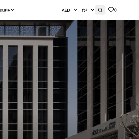
ация
0