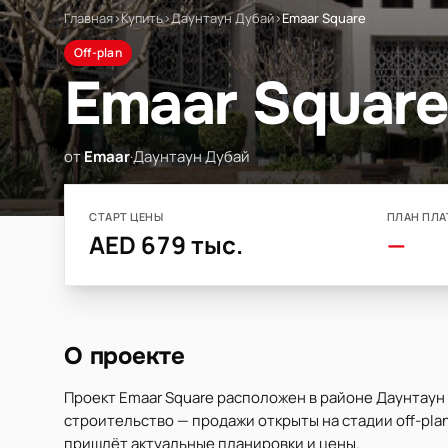
Главная
›
Купить
›
Даунтаун Дубай
›
Emaar Square
Off-plan
Emaar Square
от
Emaar
·
Даунтаун Дубай
СТАРТ ЦЕНЫ
ПЛАН ПЛА
AED 679 тыс.
—
О проекте
Проект Emaar Square расположен в районе Даунтаун
строительство — продажи открыты на стадии off-plan
пришлёт актуальные планировки и цены.