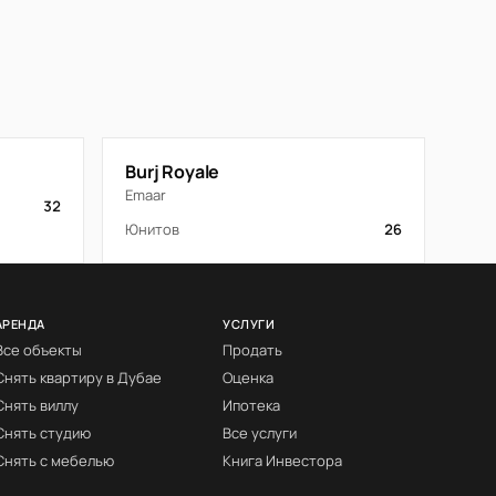
Burj Royale
Emaar
32
Юнитов
26
АРЕНДА
УСЛУГИ
Все объекты
Продать
Снять квартиру в Дубае
Оценка
Снять виллу
Ипотека
Снять студию
Все услуги
Снять с мебелью
Книга Инвестора