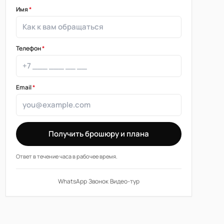
Имя
*
Телефон
*
Email
*
Получить брошюру и плана
Ответ в течение часа в рабочее время.
WhatsApp
·
Звонок
·
Видео-тур