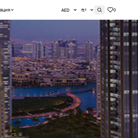
ация
0