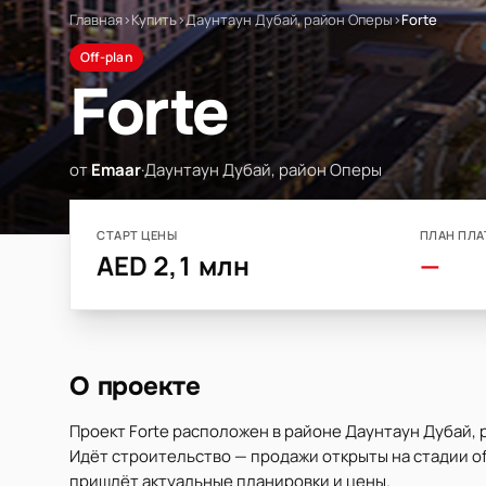
Главная
›
Купить
›
Даунтаун Дубай, район Оперы
›
Forte
Off-plan
Forte
от
Emaar
·
Даунтаун Дубай, район Оперы
СТАРТ ЦЕНЫ
ПЛАН ПЛА
AED 2,1 млн
—
О проекте
Проект Forte расположен в районе Даунтаун Дубай, 
Идёт строительство — продажи открыты на стадии off
пришлёт актуальные планировки и цены.