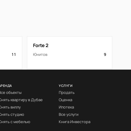
Forte 2
11
Юнитов
9
АРЕНДА
УСЛУГИ
Все объекты
Продать
Снять квартиру в Дубае
Оценка
Снять виллу
Ипотека
Снять студию
Все услуги
Снять с мебелью
Книга Инвестора