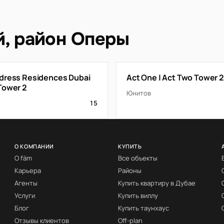
й, район Оперы
dress Residences Dubai
Act One | Act Two Tower 2
Tower 2
Юнитов
15
О КОМПАНИИ
КУПИТЬ
О fäm
Все объекты
Карьера
Районы
Агенты
Купить квартиру в Дубае
Услуги
Купить виллу
Блог
Купить таунхаус
Отзывы клиентов
Off-plan