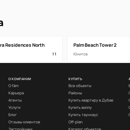
а
ra Residences North
Palm Beach Tower 2
11
Юнитов
О КОМПАНИИ
КУПИТЬ
О fäm
Все объекты
Карьера
Районы
Агенты
Купить квартиру в Дубае
Услуги
Купить виллу
Блог
Купить таунхаус
Отзывы клиентов
Off-plan
Застройщики
Каталог объектов