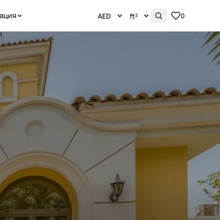
ация
0