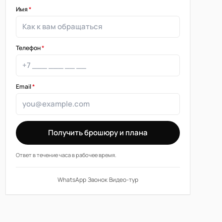
Имя
*
Телефон
*
Email
*
Получить брошюру и плана
Ответ в течение часа в рабочее время.
WhatsApp
·
Звонок
·
Видео-тур