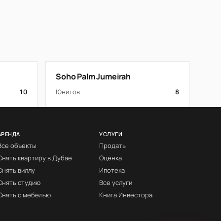
Soho Palm Jumeirah
10
Юнитов
8
АРЕНДА
УСЛУГИ
Все объекты
Продать
Снять квартиру в Дубае
Оценка
Снять виллу
Ипотека
Снять студию
Все услуги
Снять с мебелью
Книга Инвестора