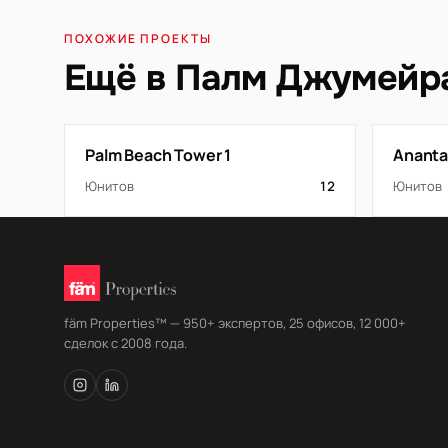
ПОХОЖИЕ ПРОЕКТЫ
Ещё в Палм Джумейр
Palm Beach Tower 1
Ananta
Юнитов
12
Юнитов
fäm Properties™ — 950+ экспертов, 25 офисов, 12 000+
сделок с 2008 года.