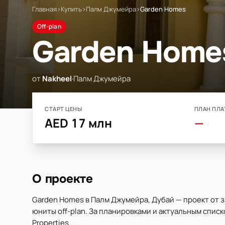
Главная
›
Купить
›
Палм Джумейра
›
Garden Homes
Off-plan
Garden Home
от
Nakheel
·
Палм Джумейра
СТАРТ ЦЕНЫ
ПЛАН ПЛА
AED 17 млн
—
О проекте
Garden Homes в Палм Джумейра, Дубай — проект от 
юниты off-plan. За планировками и актуальным спис
Properties.