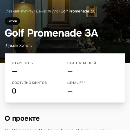
Главная
›
Купить
›
Дамак Хиллс
›
Golf Promenade 3A
Готов
Golf Promenade 3A
·
Дамак Хиллс
СТАРТ ЦЕНЫ
ПЛАН ПЛАТЕЖЕЙ
—
—
ДОСТУПНО ЮНИТОВ
ЦЕНА / FT²
0
—
О проекте