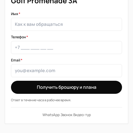
Golf Promenade 3A
Имя
*
Телефон
*
Email
*
Получить брошюру и плана
Ответ в течение часа в рабочее время.
WhatsApp
·
Звонок
·
Видео-тур