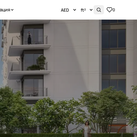
ация
0