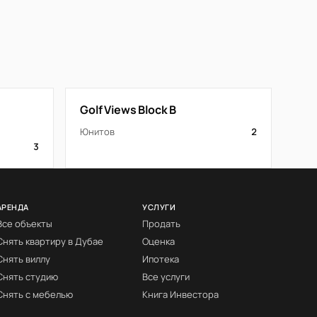
Golf Views Block B
Юнитов
2
3
АРЕНДА
УСЛУГИ
Все объекты
Продать
Снять квартиру в Дубае
Оценка
Снять виллу
Ипотека
Снять студию
Все услуги
Снять с мебелью
Книга Инвестора