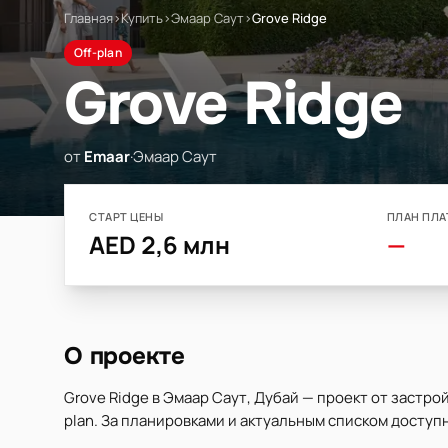
Главная
›
Купить
›
Эмаар Саут
›
Grove Ridge
Off-plan
Grove Ridge
от
Emaar
·
Эмаар Саут
СТАРТ ЦЕНЫ
ПЛАН ПЛА
AED 2,6 млн
—
О проекте
Grove Ridge в Эмаар Саут, Дубай — проект от застро
plan. За планировками и актуальным списком доступ