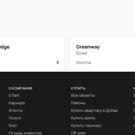
idge
Greenway
Emaar
3
Юнитов
О КОМПАНИИ
КУПИТЬ
О fäm
Все объекты
Карьера
Районы
Агенты
Купить квартиру в Дубае
Услуги
Купить виллу
Блог
Купить таунхаус
Отзывы клиентов
Off-plan