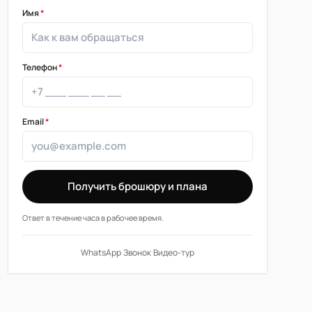
Имя
*
Телефон
*
Email
*
Получить брошюру и плана
Ответ в течение часа в рабочее время.
WhatsApp
·
Звонок
·
Видео-тур