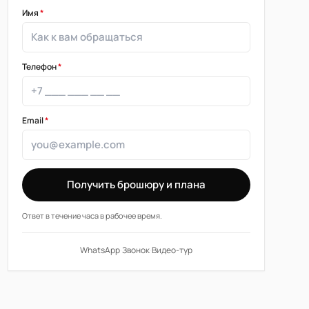
Имя
*
Телефон
*
Email
*
Получить брошюру и плана
Ответ в течение часа в рабочее время.
WhatsApp
·
Звонок
·
Видео-тур