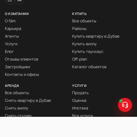
О КОМПАНИИ
КУПИТЬ
О fäm
Все объекты
Карьера
Районы
Агенты
Купить квартиру в Дубае
Услуги
Купить виллу
Блог
Купить таунхаус
Отзывы клиентов
Off-plan
Застройщики
Каталог объектов
Контакты и офисы
АРЕНДА
УСЛУГИ
Все объекты
Продать
Снять квартиру в Дубае
Оценка
Снять виллу
Ипотека
Снять студию
Все услуги
Снять с мебелью
Книга Инвестора