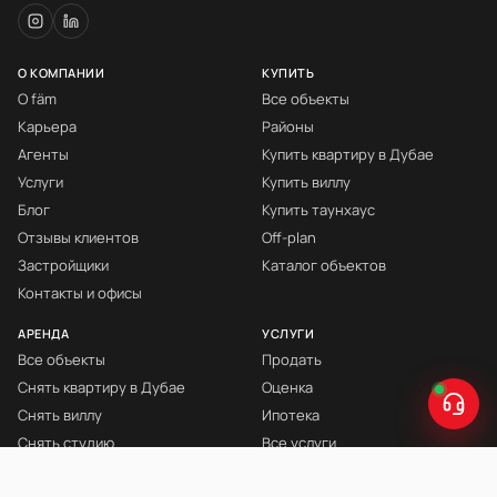
О КОМПАНИИ
КУПИТЬ
О fäm
Все объекты
Карьера
Районы
Агенты
Купить квартиру в Дубае
Услуги
Купить виллу
Блог
Купить таунхаус
Отзывы клиентов
Off-plan
Застройщики
Каталог объектов
Контакты и офисы
АРЕНДА
УСЛУГИ
Все объекты
Продать
Снять квартиру в Дубае
Оценка
Снять виллу
Ипотека
Снять студию
Все услуги
Снять с мебелью
Книга Инвестора