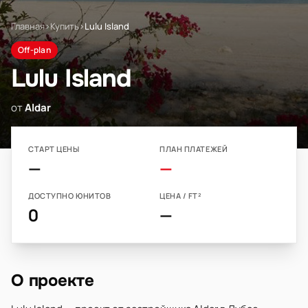
Главная
›
Купить
›
Lulu Island
Off-plan
Lulu Island
от
Aldar
СТАРТ ЦЕНЫ
ПЛАН ПЛАТЕЖЕЙ
—
—
ДОСТУПНО ЮНИТОВ
ЦЕНА / FT²
0
—
О проекте