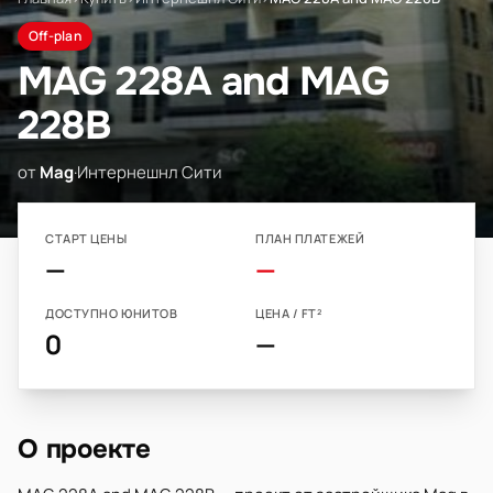
Off-plan
MAG 228A and MAG
228B
от
Mag
·
Интернешнл Сити
СТАРТ ЦЕНЫ
ПЛАН ПЛАТЕЖЕЙ
—
—
ДОСТУПНО ЮНИТОВ
ЦЕНА / FT²
0
—
О проекте