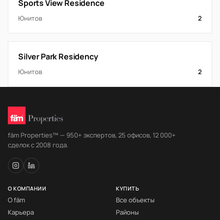
Sports View Residence
Юнитов
2
Silver Park Residency
Юнитов
2
fäm Properties™ — 950+ экспертов, 25 офисов, 12 000+
сделок с 2008 года.
О КОМПАНИИ
КУПИТЬ
О fäm
Все объекты
Карьера
Районы