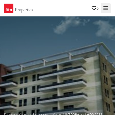
0
Главная
›
Купить
›
Интернешнл Сити
›
MAG 228A and MAG 228B