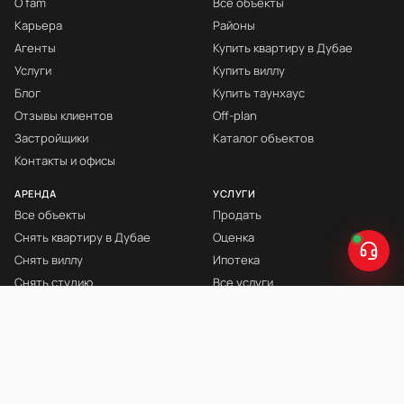
О fäm
Все объекты
Карьера
Районы
Агенты
Купить квартиру в Дубае
Услуги
Купить виллу
Блог
Купить таунхаус
Отзывы клиентов
Off-plan
Застройщики
Каталог объектов
Контакты и офисы
АРЕНДА
УСЛУГИ
Все объекты
Продать
Снять квартиру в Дубае
Оценка
Снять виллу
Ипотека
Снять студию
Все услуги
Снять с мебелью
Книга Инвестора
© fäm Properties™ · ORN 1858 · С 2008