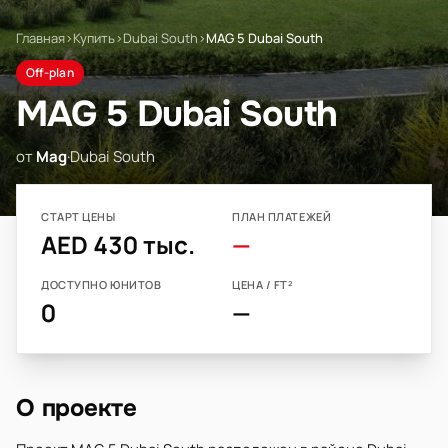
Главная
›
Купить
›
Dubai South
›
MAG 5 Dubai South
Off-plan
MAG 5 Dubai South
от
Mag
·
Dubai South
СТАРТ ЦЕНЫ
ПЛАН ПЛАТЕЖЕЙ
AED 430 тыс.
—
ДОСТУПНО ЮНИТОВ
ЦЕНА / FT²
0
—
О проекте