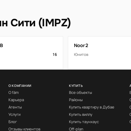
н Сити (IMPZ)
 B
Noor 2
16
Юнитов
О КОМПАНИИ
КУПИТЬ
О fäm
Все объекты
Карьера
Районы
Агенты
Купить квартиру в Дубае
Услуги
Купить виллу
Блог
Купить таунхаус
Отзывы клиентов
Off-plan