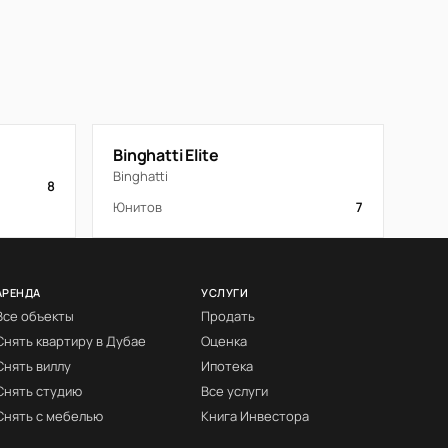
Binghatti Elite
Binghatti
8
Юнитов
7
АРЕНДА
УСЛУГИ
Все объекты
Продать
Снять квартиру в Дубае
Оценка
Снять виллу
Ипотека
Снять студию
Все услуги
Снять с мебелью
Книга Инвестора