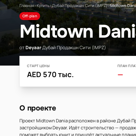
Главная
›
Купить
›
Дубай Продакшн Сити (IMPZ)
›
Midtown Dani
Off-plan
Midtown Dani
от
Deyaar
·
Дубай Продакшн Сити (IMPZ)
СТАРТ ЦЕНЫ
ПЛАН ПЛА
AED 570 тыс.
—
О проекте
Проект Midtown Dania расположен в районе Дубай П
застройщиком Deyaar. Идёт строительство — продажи 
поможет выбрать юнит и пришлёт актуальные планир