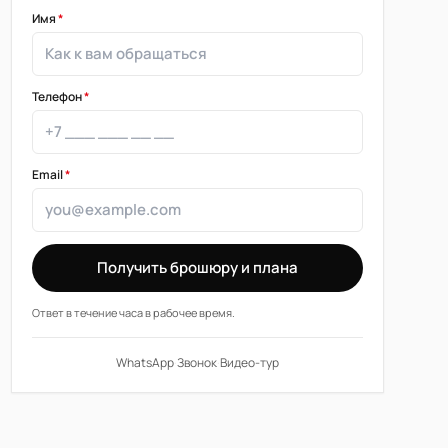
Имя
*
Телефон
*
Email
*
Получить брошюру и плана
Ответ в течение часа в рабочее время.
WhatsApp
·
Звонок
·
Видео-тур