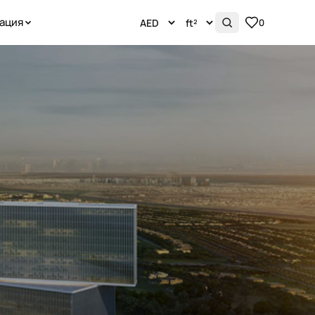
ация
0