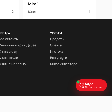
Mira 1
2
Юнитов
1
АРЕНДА
УСЛУГИ
Все объекты
Продать
Снять квартиру в Дубае
Оценка
Снять виллу
Ипотека
Снять студию
Все услуги
Снять с мебелью
Книга Инвестора
Аида
AI-консультант