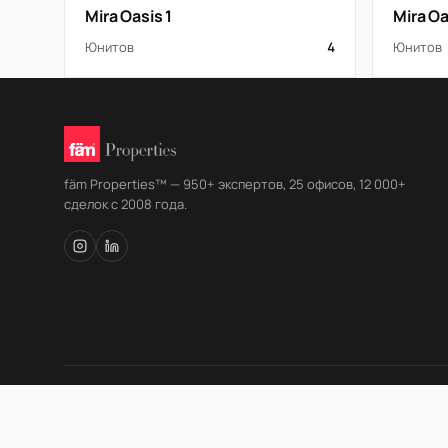
Mira Oasis 1
Mira Oa
Юнитов
4
Юнитов
fäm Properties™ — 950+ экспертов, 25 офисов, 12 000+
сделок с 2008 года.
© fäm Properties™ · ORN 1858 · С 2008