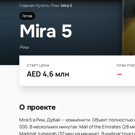
Главная
›
Купить
›
Рим
›
Mira 5
Готов
Mira 5
·
Рим
СТАРТ ЦЕНЫ
ПЛАН ПЛА
AED 4,6 млн
—
О проекте
Mira 5 в Рим, Дубай — комьюнити. Объект полностью 
000. В нескольких минутах: Mall of the Emirates (28 м
Madinat Jumeirah (32 мин на машине). В инфраструкт