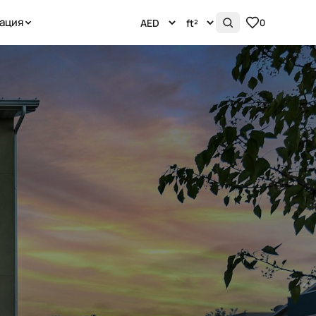
ация
0