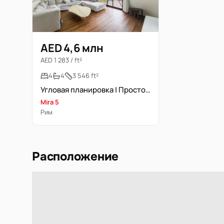
AED 4,6 млн
AED 1 283 / ft²
4
4
3 546 ft²
Угловая планировка | Просторная | Первый ряд
Mira 5
Рим
Расположение