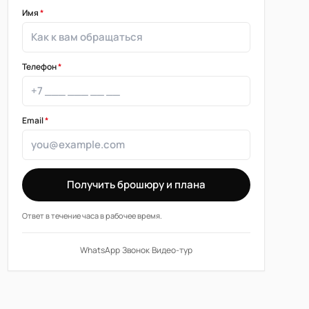
Имя
*
Телефон
*
Email
*
Получить брошюру и плана
Ответ в течение часа в рабочее время.
WhatsApp
·
Звонок
·
Видео-тур