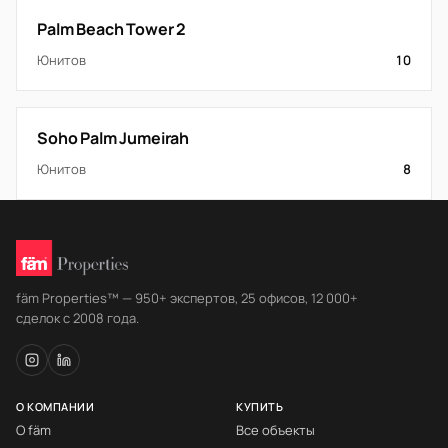
Palm Beach Tower 2
Юнитов
10
Soho Palm Jumeirah
Юнитов
8
fäm Properties™ — 950+ экспертов, 25 офисов, 12 000+
сделок с 2008 года.
О КОМПАНИИ
КУПИТЬ
О fäm
Все объекты