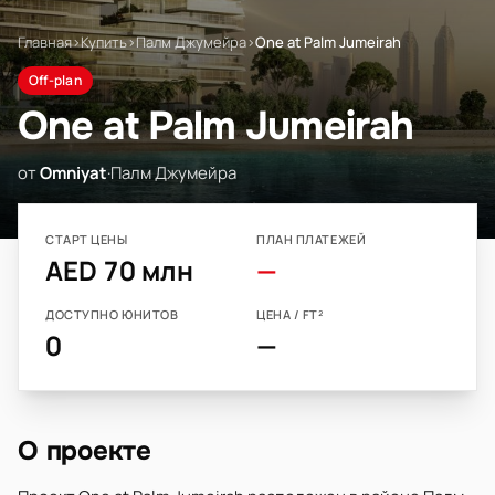
Главная
›
Купить
›
Палм Джумейра
›
One at Palm Jumeirah
Off-plan
One at Palm Jumeirah
от
Omniyat
·
Палм Джумейра
СТАРТ ЦЕНЫ
ПЛАН ПЛАТЕЖЕЙ
AED 70 млн
—
ДОСТУПНО ЮНИТОВ
ЦЕНА / FT²
0
—
О проекте