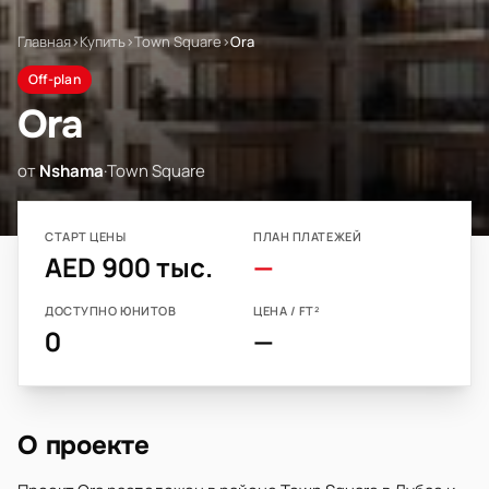
Главная
›
Купить
›
Town Square
›
Ora
Off-plan
Ora
от
Nshama
·
Town Square
СТАРТ ЦЕНЫ
ПЛАН ПЛАТЕЖЕЙ
AED 900 тыс.
—
ДОСТУПНО ЮНИТОВ
ЦЕНА / FT²
0
—
О проекте