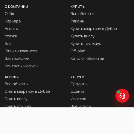
О КОМПАНИИ
КУПИТЬ
О fäm
Все объекты
Карьера
Районы
Агенты
Купить квартиру в Дубае
Услуги
Купить виллу
Блог
Купить таунхаус
Отзывы клиентов
Off-plan
Застройщики
Каталог объектов
Контакты и офисы
АРЕНДА
УСЛУГИ
Все объекты
Продать
Снять квартиру в Дубае
Оценка
Снять виллу
Ипотека
Снять студию
Все услуги
Снять с мебелью
Книга Инвестора
© fäm Properties™ · ORN 1858 · С 2008