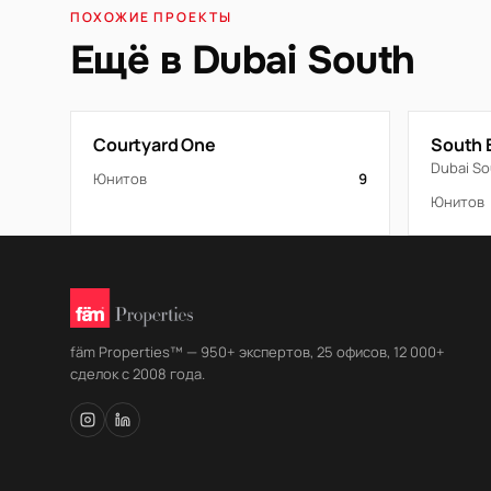
ПОХОЖИЕ ПРОЕКТЫ
Ещё в Dubai South
Courtyard One
South 
Dubai So
Юнитов
9
Юнитов
fäm Properties™ — 950+ экспертов, 25 офисов, 12 000+
сделок с 2008 года.