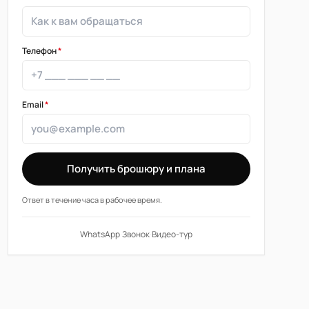
Телефон
*
Email
*
Получить брошюру и плана
Ответ в течение часа в рабочее время.
WhatsApp
·
Звонок
·
Видео-тур