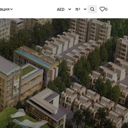
ация
0