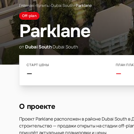
Главная
›
Купить
›
Dubai South
›
Parklane
Off-plan
Parklane
от
Dubai South
·
Dubai South
СТАРТ ЦЕНЫ
ПЛАН ПЛА
—
—
О проекте
Проект Parklane расположен в районе Dubai South в
строительство — продажи открыты на стадии off-plan
пришлёт актуальные планировки и цены.