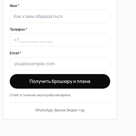
Имя
*
Телефон
*
Email
*
Получить брошюру и плана
Ответ в течение часа в рабочее время.
WhatsApp
·
Звонок
·
Видео-тур