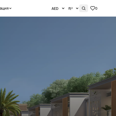
ация
0