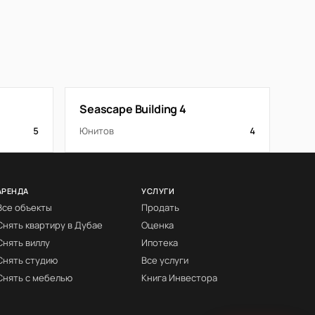
Seascape Building 4
5
Юнитов
4
АРЕНДА
УСЛУГИ
Все объекты
Продать
Снять квартиру в Дубае
Оценка
Снять виллу
Ипотека
Снять студию
Все услуги
Снять с мебелью
Книга Инвестора