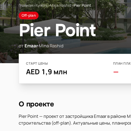
Главная
›
Купить
›
Mina Rashid
›
Pier Point
Off-plan
Pier Point
от
Emaar
·
Mina Rashid
СТАРТ ЦЕНЫ
ПЛАН ПЛА
AED 1,9 млн
—
О проекте
Pier Point — проект от застройщика Emaar в районе M
строительства (off-plan). Актуальные цены, планиро