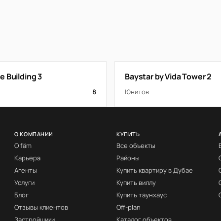
 Building 3
Baystar by Vida Tower 2
8
Юнитов
О КОМПАНИИ
КУПИТЬ
О fäm
Все объекты
Карьера
Районы
Агенты
Купить квартиру в Дубае
Услуги
Купить виллу
Блог
Купить таунхаус
Отзывы клиентов
Off-plan
Застройщики
Каталог объектов